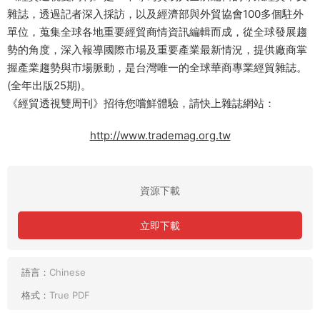
雜誌，透過記者深入採訪，以及經濟部與外貿協會100多個駐外
單位，蒐集全球各地重要經貿商情資訊編輯而成，從全球發展趨
勢的角度，深入報導國際市場及重要產業最新情況，提供廠商掌
握產業趨勢與市場脈動，是台灣唯一的全球華商專業經貿雜誌。
(全年出版25期)。
《經貿透視雙周刊》招待您嚐鮮體驗，請快上雜誌網站：
http://www.trademag.org.tw
資源下載
立即下載
語言：
Chinese
格式：
True PDF