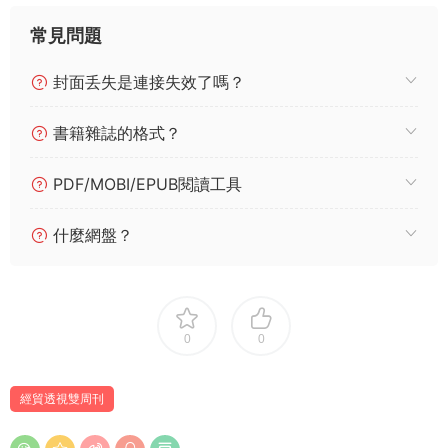
常見問題
封面丢失是連接失效了嗎？
書籍雜誌的格式？
PDF/MOBI/EPUB閱讀工具
什麼網盤？
0
0
經貿透視雙周刊