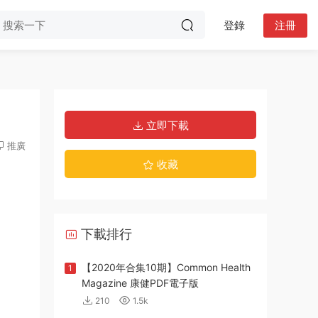
登錄
注冊
立即下載
推廣
收藏
下載排行
【2020年合集10期】Common Health
1
Magazine 康健PDF電子版
210
1.5k