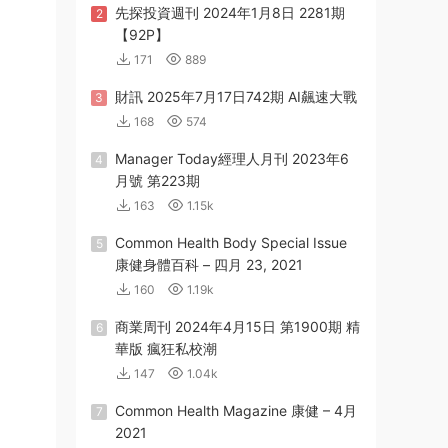
先探投資週刊 2024年1月8日 2281期
2
【92P】
171
889
財訊 2025年7月17日742期 AI飆速大戰
3
168
574
Manager Today經理人月刊 2023年6
4
月號 第223期
163
1.15k
Common Health Body Special Issue
5
康健身體百科 – 四月 23, 2021
160
1.19k
商業周刊 2024年4月15日 第1900期 精
6
華版 瘋狂私校潮
147
1.04k
Common Health Magazine 康健 – 4月
7
2021