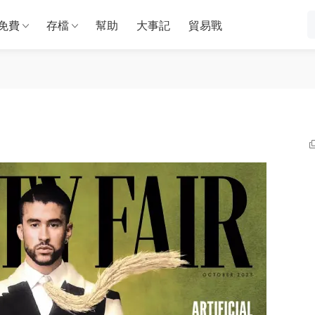
免費
存檔
幫助
大事記
貿易戰