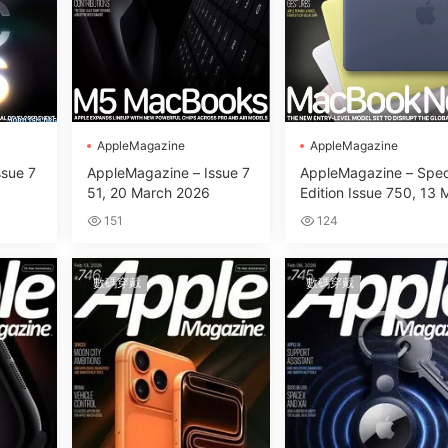
AppleMagazine
AppleMagazine
ssue 7
AppleMagazine – Issue 7
AppleMagazine – Spec
51, 20 March 2026
Edition Issue 750, 13 
ch 2026
151
124
數碼穿戴
數碼穿戴