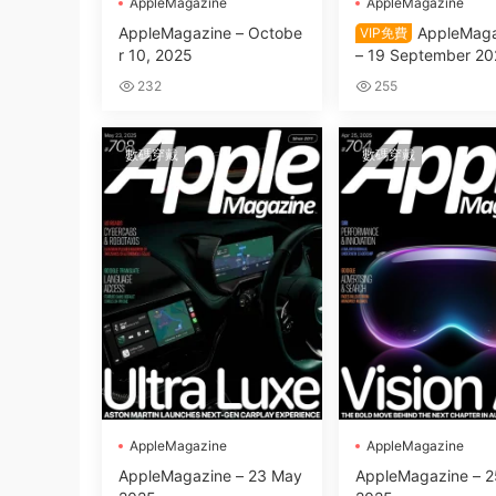
AppleMagazine
AppleMagazine
AppleMagazine – Octobe
AppleMaga
VIP免費
r 10, 2025
– 19 September 20
232
255
數碼穿戴
數碼穿戴
AppleMagazine
AppleMagazine
AppleMagazine – 23 May
AppleMagazine – 25