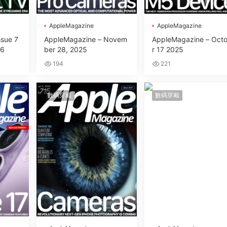
AppleMagazine
AppleMagazine
ssue 7
AppleMagazine – Novem
AppleMagazine – Oct
26
ber 28, 2025
r 17 2025
194
221
數碼穿戴
數碼穿戴