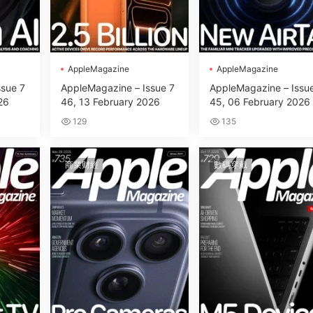
AppleMagazine
AppleMagazine
ssue 7
AppleMagazine – Issue 7
AppleMagazine – Issu
26
46, 13 February 2026
45, 06 February 2026
129
135
商業财經
數碼穿戴