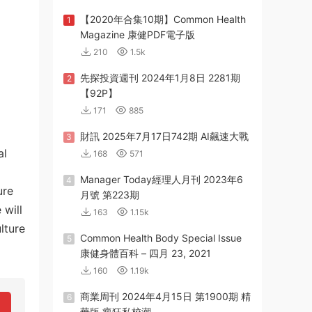
【2020年合集10期】Common Health
1
Magazine 康健PDF電子版
210
1.5k
先探投資週刊 2024年1月8日 2281期
2
【92P】
171
885
財訊 2025年7月17日742期 AI飆速大戰
3
al
168
571
Manager Today經理人月刊 2023年6
4
ure
月號 第223期
 will
163
1.15k
lture
Common Health Body Special Issue
5
康健身體百科 – 四月 23, 2021
160
1.19k
商業周刊 2024年4月15日 第1900期 精
6
華版 瘋狂私校潮