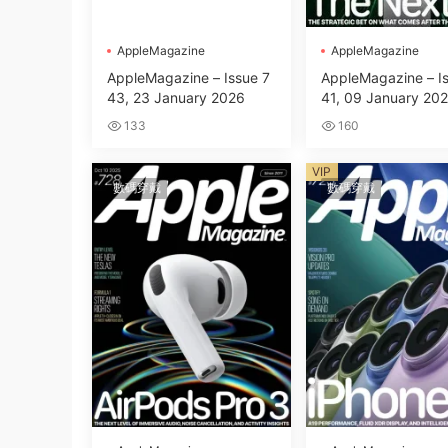
AppleMagazine
AppleMagazine
AppleMagazine – Issue 7
AppleMagazine – I
43, 23 January 2026
41, 09 January 20
133
160
VIP
數碼穿戴
數碼穿戴