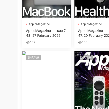
AppleMagazine
AppleMagazine
AppleMagazine – Issue 7
AppleMagazine – I
48, 27 February 2026
47, 20 February 20
132
133
數碼穿戴
數碼穿戴