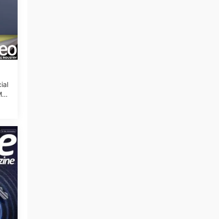
ial
Mar