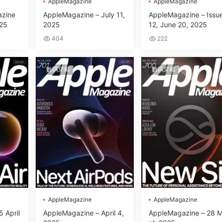
AppleMagazine
AppleMagazine
zine
AppleMagazine – July 11,
AppleMagazine – Issu
25
2025
12, June 20, 2025
404
222
數碼穿戴
數碼穿戴
AppleMagazine
AppleMagazine
 April
AppleMagazine – April 4,
AppleMagazine – 28 