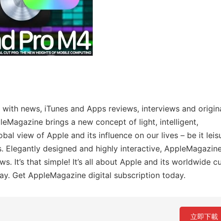
with news, iTunes and Apps reviews, interviews and origin
leMagazine brings a new concept of light, intelligent,
obal view of Apple and its influence on our lives – be it leis
ts. Elegantly designed and highly interactive, AppleMagazine
. It’s that simple! It’s all about Apple and its worldwide cu
way. Get AppleMagazine digital subscription today.
立即下載