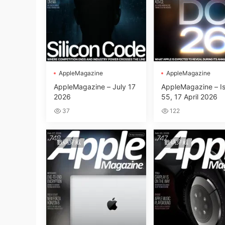
AppleMagazine
AppleMagazine
AppleMagazine – July 17
AppleMagazine – I
2026
55, 17 April 2026
37
122
數碼穿戴
數碼穿戴