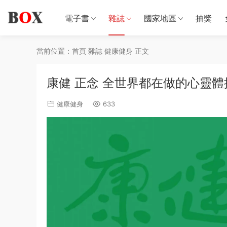
電子書
雜誌
國家地區
抽獎
當前位置：
首頁
雜誌
健康健身
正文
康健 正念 全世界都在做的心靈體操
健康健身
633