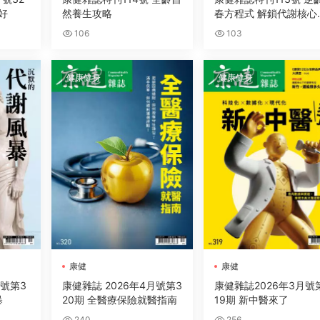
好
然養生攻略
春方程式 解鎖代謝核心
碼
106
103
健康健身
健康健身
康健
康健
月號第3
康健雜誌 2026年4月號第3
康健雜誌2026年3月號
暴
20期 全醫療保險就醫指南
19期 新中醫來了
240
256