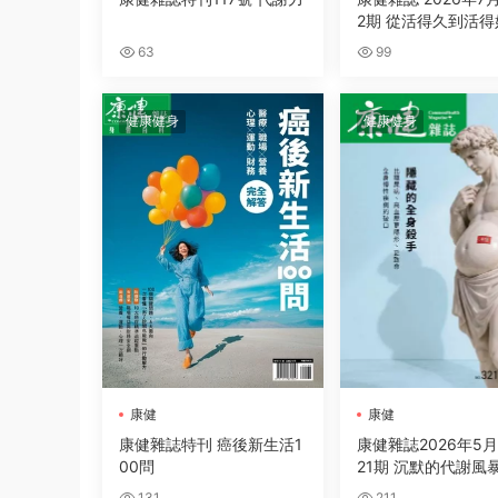
2期 從活得久到活得
63
99
健康健身
健康健身
康健
康健
康健雜誌特刊 癌後新生活1
康健雜誌2026年5
00問
21期 沉默的代謝風
131
211