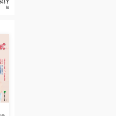
子雜誌下
載
齡青