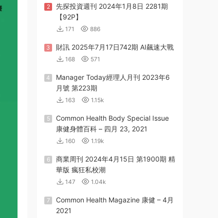
先探投資週刊 2024年1月8日 2281期
2
【92P】
171
886
財訊 2025年7月17日742期 AI飆速大戰
3
168
571
Manager Today經理人月刊 2023年6
4
月號 第223期
163
1.15k
Common Health Body Special Issue
5
康健身體百科 – 四月 23, 2021
160
1.19k
商業周刊 2024年4月15日 第1900期 精
6
華版 瘋狂私校潮
147
1.04k
Common Health Magazine 康健 – 4月
7
2021