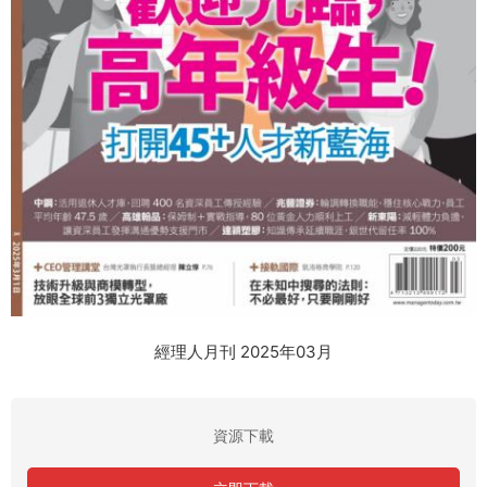
經理人月刊 2025年03月
資源下載