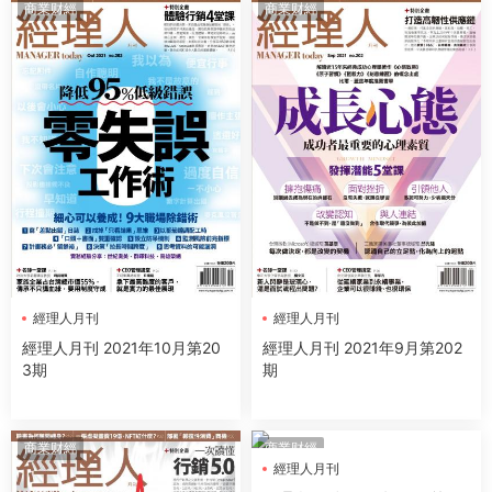
商業财經
商業财經
經理人月刊
經理人月刊
經理人月刊 2021年10月第20
經理人月刊 2021年9月第202
3期
期
商業财經
商業财經
經理人月刊