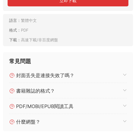
立即下載
語言：
繁體中文
格式：
PDF
下載：
高速下載/非百度網盤
常見問題
封面丢失是連接失效了嗎？
書籍雜誌的格式？
PDF/MOBI/EPUB閱讀工具
什麼網盤？