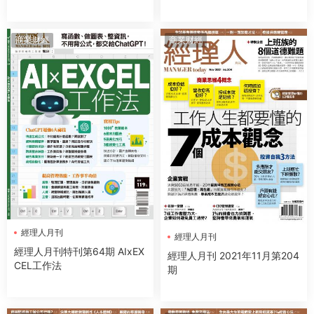
商業财經
商業财經
經理人月刊
經理人月刊
經理人月刊特刊第64期 AIxEX
經理人月刊 2021年11月第204
CEL工作法
期