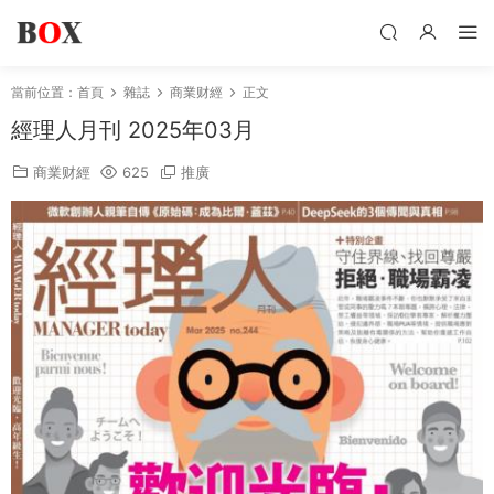
當前位置：
首頁
雜誌
商業财經
正文
經理人月刊 2025年03月
商業财經
625
推廣