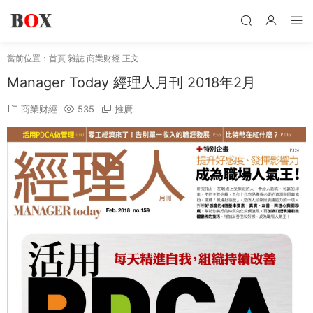
當前位置：
首頁
雜誌
商業财經
正文
Manager Today 經理人月刊 2018年2月
商業财經
535
推廣