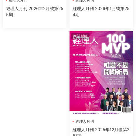
經理人月刊
經理人月刊
經理人月刊 2026年1月號第25
經理人月刊 2026年2月號第25
4期
5期
商業财經
經理人月刊
經理人月刊 2025年12月號第2
53期