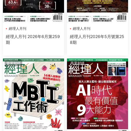
經理人月刊
經理人月刊
經理人月刊 2026年6月第259
經理人月刊2026年5月號第25
期
8期
商業财經
商業财經