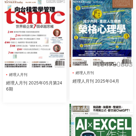
經理人月刊
經理人月刊
經理人月刊 2025年04月
經理人月刊 2025年05月第24
6期
商業财經