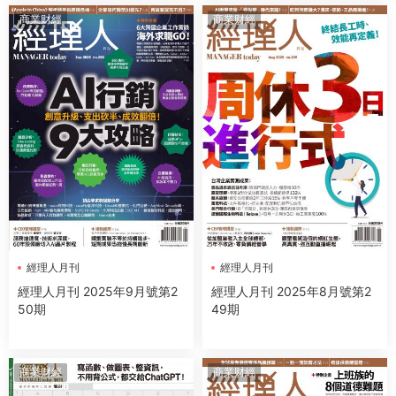
商業财經
商業财經
經理人月刊
經理人月刊
經理人月刊 2025年9月號第2
經理人月刊 2025年8月號第2
50期
49期
商業财經
商業财經