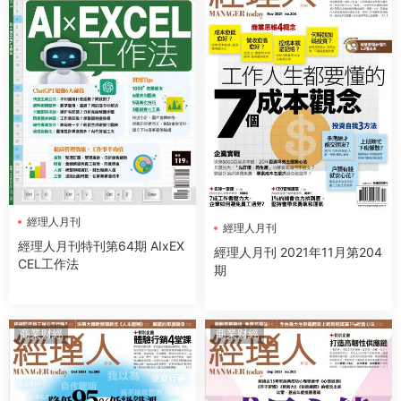
經理人月刊
經理人月刊
經理人月刊特刊第64期 AIxEX
經理人月刊 2021年11月第204
CEL工作法
期
商業财經
商業财經