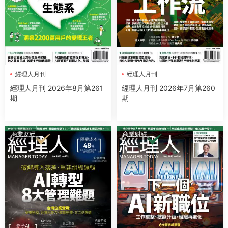
經理人月刊
經理人月刊
經理人月刊 2026年8月第261
經理人月刊 2026年7月第260
期
期
商業财經
商業财經