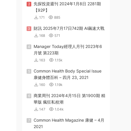
先探投資週刊 2024年1月8日 2281期
2
【92P】
171
885
財訊 2025年7月17日742期 AI飆速大戰
3
168
571
Manager Today經理人月刊 2023年6
4
月號 第223期
163
1.15k
Common Health Body Special Issue
5
康健身體百科 – 四月 23, 2021
160
1.19k
商業周刊 2024年4月15日 第1900期 精
6
華版 瘋狂私校潮
147
1.04k
Common Health Magazine 康健 – 4月
7
2021