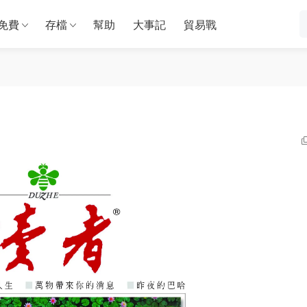
免費
存檔
幫助
大事記
貿易戰