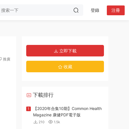
登錄
注冊
立即下載
推廣
收藏
下載排行
【2020年合集10期】Common Health
1
Magazine 康健PDF電子版
210
1.5k