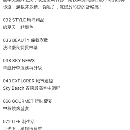
步道，滿載芬多精、負離子，沉浸於沁涼的舒暢感！
032 STYLE 時尚精品
給夏天一點顏色
036 BEAUTY 保養彩妝
洗出優良髪質根基
038 SKY NEWS
華航行李服務再升級
040 EXPLORER 城市連線
Sky Beach 泰國最高空中酒吧
066 GOURMET 玩味饗宴
中秋燒烤盛宴
072 LIFE 潮生活
月光下，禮輕情意重