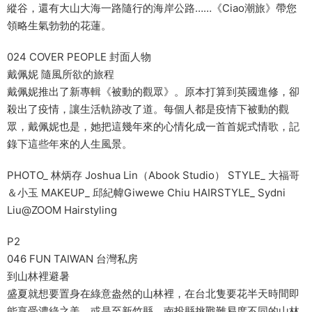
縱谷，還有大山大海一路隨行的海岸公路……《Ciao潮旅》帶您
領略生氣勃勃的花蓮。
024 COVER PEOPLE 封面人物
戴佩妮 隨風所欲的旅程
戴佩妮推出了新專輯《被動的觀眾》。原本打算到英國進修，卻
殺出了疫情，讓生活軌跡改了道。每個人都是疫情下被動的觀
眾，戴佩妮也是，她把這幾年來的心情化成一首首妮式情歌，記
錄下這些年來的人生風景。
PHOTO_ 林炳存 Joshua Lin（Abook Studio） STYLE_ 大福哥
＆小玉 MAKEUP_ 邱紀幃Giwewe Chiu HAIRSTYLE_ Sydni
Liu@ZOOM Hairstyling
P2
046 FUN TAIWAN 台灣私房
到山林裡避暑
盛夏就想要置身在綠意盎然的山林裡，在台北隻要花半天時間即
能享受濃綠之美，或是至新竹縣、南投縣挑戰難易度不同的山林