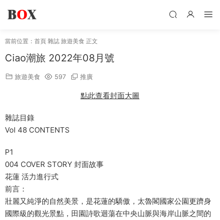
當前位置：
首頁
雜誌
旅遊美食
正文
Ciao潮旅 2022年08月號
旅遊美食
597
推廣
點此查看封面大圖
雜誌目錄
Vol 48 CONTENTS
P1
004 COVER STORY 封面故事
花蓮 活力進行式
前言：
壯麗又純淨的自然美景，是花蓮的驕傲，太魯閣國家公園更躋身
國際級的觀光景點，田園詩歌迴蕩在中央山脈與海岸山脈之間的