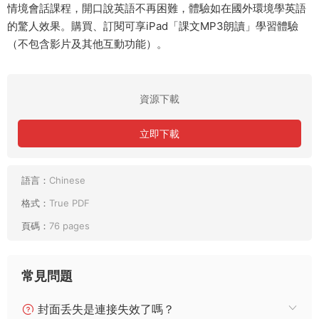
情境會話課程，開口說英語不再困難，體驗如在國外環境學英語
的驚人效果。購買、訂閱可享iPad「課文MP3朗讀」學習體驗
（不包含影片及其他互動功能）。
資源下載
立即下載
語言：
Chinese
格式：
True PDF
頁碼：
76 pages
常見問題
封面丢失是連接失效了嗎？