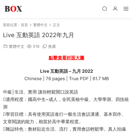
當前位置：
首頁
繁體中文
正文
Live 互動英語 2022年九月
繁體中文
516
推廣
點擊查看封面大圖
Live 互動英語 – 九月 2022
Chinese | 76 pages | True PDF | 61.7 MB
中級│生活、實用 讓你輕鬆開口說英語
適用程度：國高中生~成人，全民英檢中級、大學學測、四技統
測
學習目標：具有使用英語進行一般生活會話溝通、基本寫作、
文章閱讀的能力，相當於高中畢業程度。
雜誌特色：教材貼近生活、流行，實用會話輕鬆學。真人拍攝