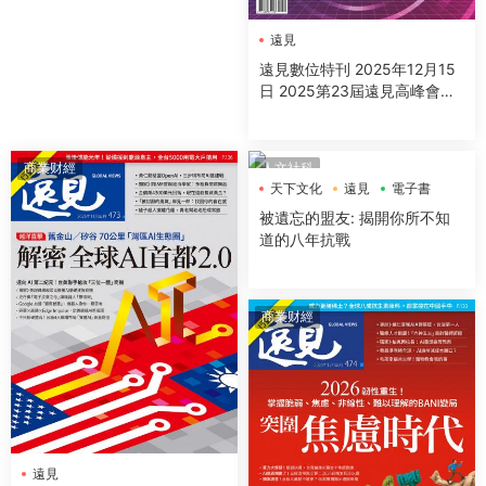
遠見
遠見數位特刊 2025年12月15
日 2025第23屆遠見高峰會精
采紀實
商業财經
人文社科
天下文化
遠見
電子書
被遺忘的盟友: 揭開你所不知
道的八年抗戰
商業财經
遠見