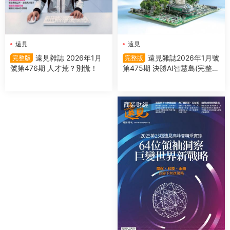
遠見
遠見
遠見雜誌2026年1月號
遠見雜誌 2026年1月
完整版
完整版
第475期 決勝AI智慧島(完整
號第476期 人才荒？別慌！
版)
商業财經