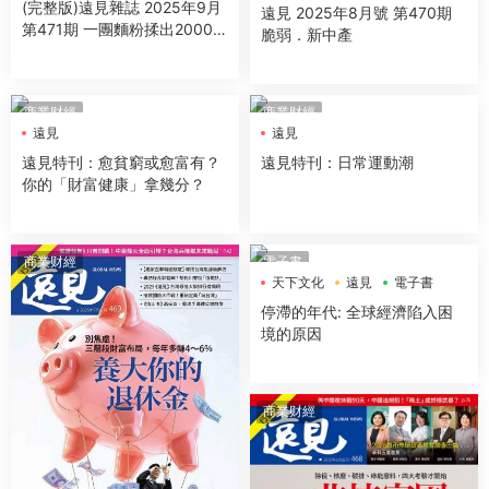
(完整版)遠見雜誌 2025年9月
遠見 2025年8月號 第470期
第471期 一團麵粉揉出2000億
脆弱．新中產
烘焙商機
商業财經
商業财經
遠見
遠見
遠見特刊：愈貧窮或愈富有？
遠見特刊：日常運動潮
你的「財富健康」拿幾分？
商業财經
電子書
天下文化
遠見
電子書
停滯的年代: 全球經濟陷入困
境的原因
商業财經