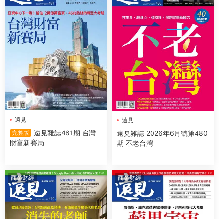
遠見
遠見
遠見雜誌481期 台灣
遠見雜誌 2026年6月號第480
完整版
財富新賽局
期 不老台灣
商業财經
商業财經