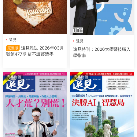
遠見
遠見
遠見雜誌 2026年03月
完整版
遠見特刊：2026大學暨技職入
號第477期 紅不讓經濟學
學指南
商業财經
商業财經