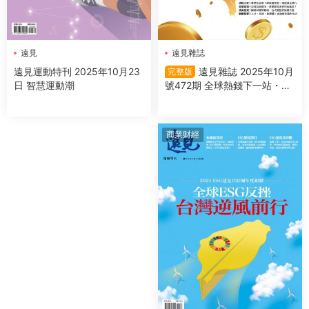
遠見雜誌
遠見
遠見雜誌 2025年10月
遠見運動特刊 2025年10月23
完整版
號472期 全球熱錢下一站・台
日 智慧運動潮
灣(完整版)
商業财經