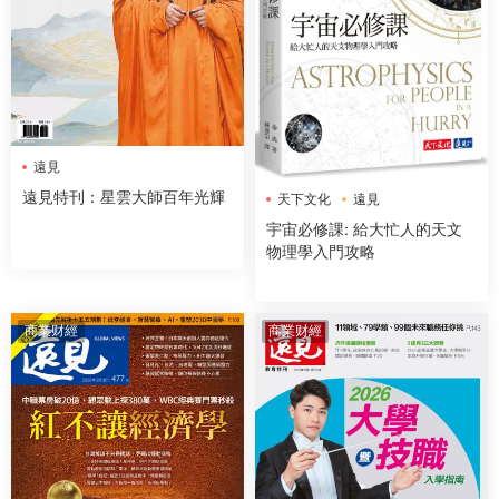
遠見
遠見特刊：星雲大師百年光輝
天下文化
遠見
宇宙必修課: 給大忙人的天文
物理學入門攻略
商業财經
商業财經