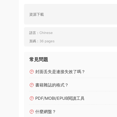
資源下載
語言：
Chinese
頁碼：
36 pages
常見問題
封面丢失是連接失效了嗎？
書籍雜誌的格式？
PDF/MOBI/EPUB閱讀工具
什麼網盤？