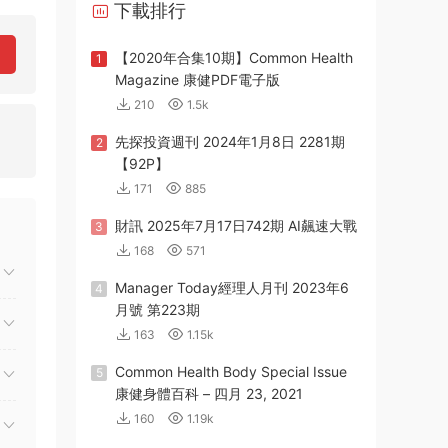
下載排行
【2020年合集10期】Common Health
1
Magazine 康健PDF電子版
210
1.5k
先探投資週刊 2024年1月8日 2281期
2
【92P】
171
885
財訊 2025年7月17日742期 AI飆速大戰
3
168
571
Manager Today經理人月刊 2023年6
4
月號 第223期
163
1.15k
Common Health Body Special Issue
5
康健身體百科 – 四月 23, 2021
160
1.19k