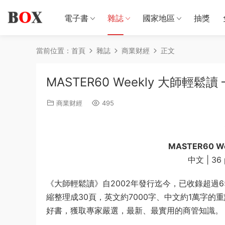
電子書
雜誌
國家地區
抽獎
當前位置：
首頁
雜誌
商業财經
正文
MASTER60 Weekly 大師輕鬆讀 –
商業财經
495
MASTER60 W
中文 | 36 p
《大師輕鬆讀》自2002年發行迄今，已收錄超過
縮整理成30頁，英文約7000字、中文約1萬字
好書，獲取專家嚴選，最新、最實用的商管知識。