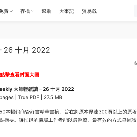
免費
存檔
幫助
大事記
貿易戰
 26 十月 2022
點擊查看封面大圖
eekly 大師輕鬆讀 – 26 十月 2022
ages | True PDF | 27.5 MB
650本暢銷商管好書精華書摘。旨在將原本厚達300頁以上的原
的重點摘要。讓忙碌的職場工作者能以最輕鬆、最有效的方式每周讀