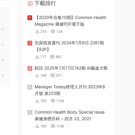
下載排行
【2020年合集10期】Common Health
1
Magazine 康健PDF電子版
210
1.5k
先探投資週刊 2024年1月8日 2281期
2
【92P】
171
887
財訊 2025年7月17日742期 AI飆速大戰
3
168
571
Manager Today經理人月刊 2023年6
4
月號 第223期
163
1.15k
Common Health Body Special Issue
5
康健身體百科 – 四月 23, 2021
160
1.19k