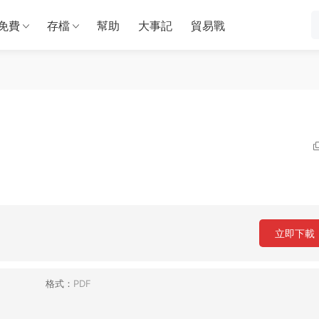
免費
存檔
幫助
大事記
貿易戰
立即下載
格式：
PDF