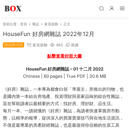
當前位置：
首頁
雜誌
家居裝飾
正文
HouseFun 好房網雜誌 2022年12月
2022年12月
家居裝飾
483
推廣
點擊查看封面大圖
HouseFun 好房網雜誌 – 01 十二月 2022
Chinese | 60 pages | True PDF | 30.6 MB
《好房》雜誌，一本專為都會白領「準屋主」所推出的刊物，也
是國內第一本結合房地產、投資理財與居家品味的綜合性雜誌，
旨在幫助讀者以最精要的方式：找好房、理好財、品生活。
每月一本、一讀就懂的《好房》雜誌，為讀者快速掌握房市動
態，以精準的報導，提供深入的買屋賣屋技巧與在地生活資訊，
不僅是最專業的房產財經雜誌，也是最值得你信賴的住居工具