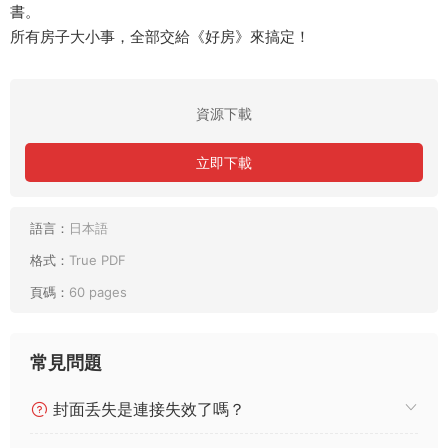
書。
所有房子大小事，全部交給《好房》來搞定！
資源下載
立即下載
語言：
日本語
格式：
True PDF
頁碼：
60 pages
常見問題
封面丢失是連接失效了嗎？