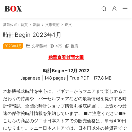
當前位置：
首頁
雜誌
文學藝術
正文
時計Begin 2023年1月
2023年1月
文學藝術
475
推廣
點擊查看封面大圖
時計Begin – 12月 2022
Japanese | 148 pages | True PDF | 177.8 MB
本格機械式時計を中心に、ビギナーからマニアまで楽しめるこ
だわりの特集や、バーゼルフェアなどの最新情報を提供する時
計情報誌。全國の時計ショップ情報も徹底網羅し、上質かつ最
速の傑作腕時計情報を集約しています。 ■ご注意ください■※
こちらの商品のジニオ日本ストアでの販売価格は、単号400円
になります。ジニオ日本ストアでは、日本円以外の通貨建てで