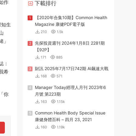
如作
下載排行
【2020年合集10期】Common Health
1
深知生
Magazine 康健PDF電子版
210
1.5k
山
緒」
先探投資週刊 2024年1月8日 2281期
2
【92P】
171
885
誌：
財訊 2025年7月17日742期 AI飆速大戰
3
我希
168
571
Manager Today經理人月刊 2023年6
4
「你
月號 第223期
163
1.15k
Common Health Body Special Issue
5
康健身體百科 – 四月 23, 2021
160
1.19k