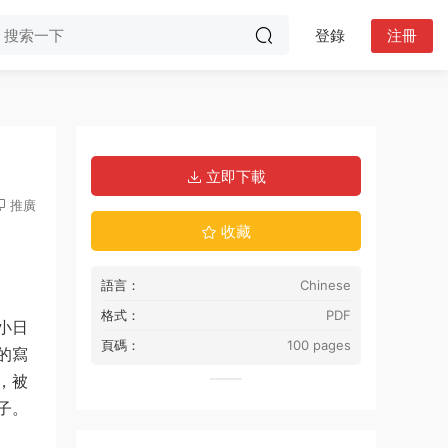
登錄
注冊
立即下載
推廣
收藏
語言：
Chinese
格式：
PDF
小日
頁碼：
100 pages
的寫
，被
子。