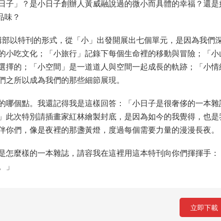
日子」？是小日子創辦人黃威融說過的微小而具體的幸福？還是
品味？
編輯部以特刊的形式，從「小」出發開展出七個單元，是因為我們
的小吃文化；「小旅行」記錄下每個生命裡的移動與冒險；「小
選擇的；「小空間」是一道道人與空間一起成長的軌跡；「小情
們之所以成為我們的那些細節展現。
的哪個點。我還記得我是這樣回答：「小日子是很奢侈的一本雜
」此次特別請插畫家紅林繪製封底，是因為如今的我覺得，也是
伴你們，像是夜裡的那盞黃燈，度過每個需要力量的漫漫長夜。
是怎麼樣的一本雜誌，請容我在這裡用這本特刊向你們揮揮手：
。」
立即下載