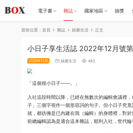
電子書
雜誌
國家地區
抽獎
當前位置：
首頁
雜誌
娛樂生活
正文
小日子享生活誌 2022年12月號第
2022年12月
娛樂生活
483
「這個很小日子——。」
入社這段時間以降，已經在無數次的編輯會議裡，
子」三個字視作一個形容詞的句子。但小日子究竟
就，都彷彿是已內建在我（編輯）的身體裡，對於
前總編輯認為是適合這本雜誌，順利入社，世代輪