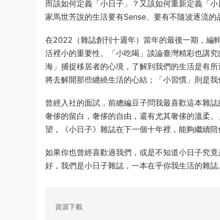
而該如何定義「小日子」？又該如何重新定義「小
家馬世芳說的生活要有Sense、要有不隨波逐流的
在2022（雜誌創刊十週年）當年的最後一期，
活裡小的重要性。「小吃喝」談論臺灣精彩也講究
海」捕捉移居者的心境，了解到我們的生活是有所
將去解開那些纏繞生活的心結；「小習慣」則是我
曾經入社的面試，前總編豆子問我最喜歡這本雜誌
奢侈的留白，奢侈的自由，還有尤其奢侈的溫柔。
望，《小日子》雜誌在下一個十年裡，能夠繼續陪
如果你也曾經喜歡過我們，或是不知道小日子究竟
好，我們是小日子雜誌，一本在乎你我生活的雜誌
資源下載