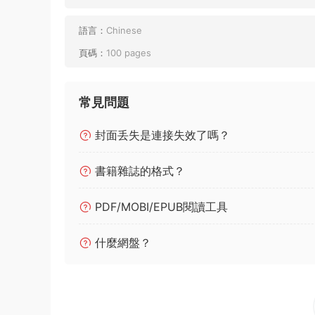
語言：
Chinese
頁碼：
100 pages
常見問題
封面丢失是連接失效了嗎？
書籍雜誌的格式？
PDF/MOBI/EPUB閱讀工具
什麼網盤？