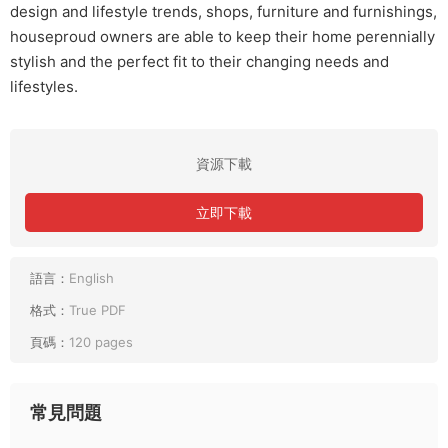
design and lifestyle trends, shops, furniture and furnishings,
houseproud owners are able to keep their home perennially
stylish and the perfect fit to their changing needs and
lifestyles.
資源下載
立即下載
語言：
English
格式：
True PDF
頁碼：
120 pages
常見問題