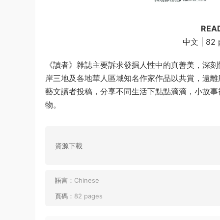
REA
中文 | 82 p
《讀者》雜誌主要訴求發掘人性中的真善美，深刻
岸三地及各地華人區域知名作家作品以共賞，遠離
藝文讀者投稿，分享不同生活下點點滴滴，小故事
物。
資源下載
語言：
Chinese
頁碼：
82 pages