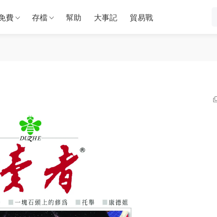
免費
存檔
幫助
大事記
貿易戰