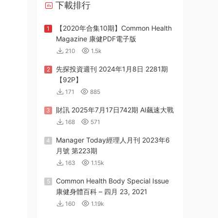
下載排行
【2020年合集10期】Common Health
1
Magazine 康健PDF電子版
210
1.5k
先探投資週刊 2024年1月8日 2281期
2
【92P】
171
885
財訊 2025年7月17日742期 AI飆速大戰
3
168
571
Manager Today經理人月刊 2023年6
4
月號 第223期
163
1.15k
Common Health Body Special Issue
5
康健身體百科 – 四月 23, 2021
160
1.19k