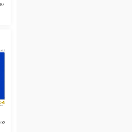
10
202