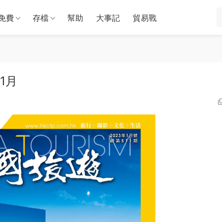
免費
存檔
幫助
大事記
貿易戰
年1月