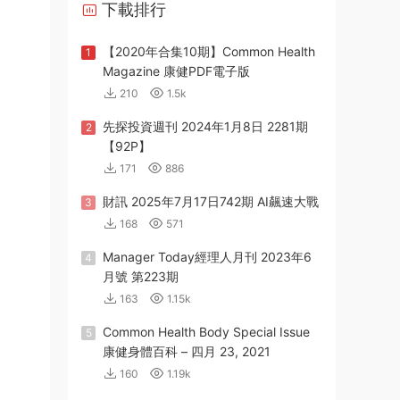
下載排行
【2020年合集10期】Common Health
1
Magazine 康健PDF電子版
210
1.5k
先探投資週刊 2024年1月8日 2281期
2
【92P】
171
886
財訊 2025年7月17日742期 AI飆速大戰
3
168
571
Manager Today經理人月刊 2023年6
4
月號 第223期
163
1.15k
Common Health Body Special Issue
5
康健身體百科 – 四月 23, 2021
160
1.19k