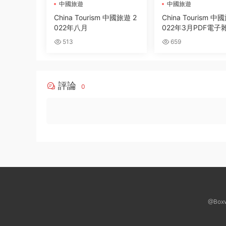
中國旅遊
中國旅遊
China Tourism 中國旅遊 2
China Tourism 中
022年八月
022年3月PDF電子
載
513
659
評論
0
台灣光華雜誌2026年03月號
第五十一卷第3期
去瞅瞅看
@Box
6分鍾前 有人購買