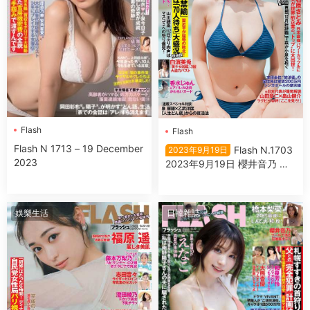
Flash
Flash
Flash N 1713 – 19 December
Flash N.1703
2023年9月19日
2023
2023年9月19日 櫻井音乃 あ
かせあかり 原菜乃華 白濱美
兎 大西桃香
娛樂生活
日韓雜誌