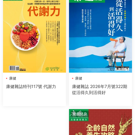
康健
康健
康健雜誌 2026年7月號322期
康健雜誌特刊117號 代謝力
從活得久到活得好
健康健身