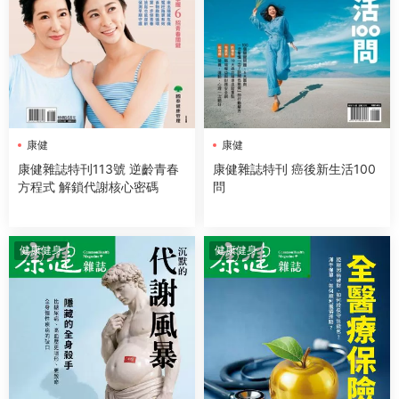
康健
康健
康健雜誌特刊113號 逆齡青春
康健雜誌特刊 癌後新生活100
方程式 解鎖代謝核心密碼
問
健康健身
健康健身