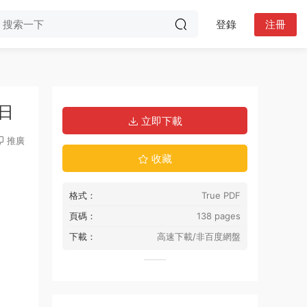
登錄
注冊
5日
立即下載
推廣
收藏
格式：
True PDF
頁碼：
138 pages
下載：
高速下載/非百度網盤