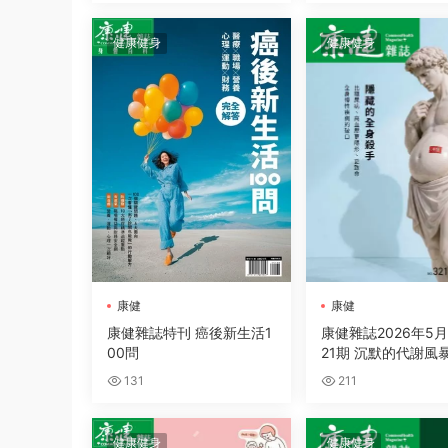
健康健身
健康健身
康健
康健
康健雜誌特刊 癌後新生活1
康健雜誌2026年5
00問
21期 沉默的代謝風
131
211
健康健身
健康健身