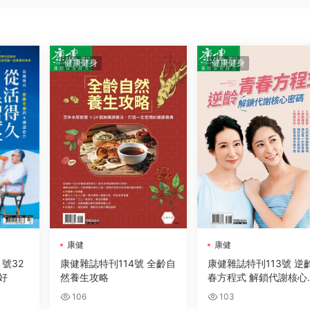
健康健身
健康健身
康健
康健
月號32
康健雜誌特刊114號 全齡自
康健雜誌特刊113號 逆
好
然養生攻略
春方程式 解鎖代謝核心
碼
106
103