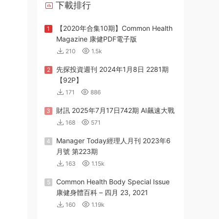
下載排行
【2020年合集10期】Common Health
1
Magazine 康健PDF電子版
210
1.5k
先探投資週刊 2024年1月8日 2281期
2
【92P】
171
886
財訊 2025年7月17日742期 AI飆速大戰
3
168
571
Manager Today經理人月刊 2023年6
4
月號 第223期
163
1.15k
Common Health Body Special Issue
5
康健身體百科 – 四月 23, 2021
160
1.19k