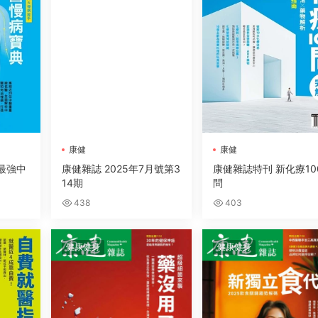
康健
康健
5最強中
康健雜誌 2025年7月號第3
康健雜誌特刊 新化療10
14期
問
438
403
健康健身
健康健身