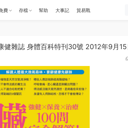
免費
存檔
幫助
大事記
貿易戰
Issue 康健雜誌 身體百科特刊30號 2012年9月1