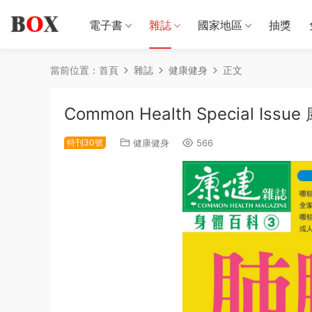
電子書
雜誌
國家地區
抽獎
當前位置：
首頁
雜誌
健康健身
正文
Common Health Special 
特刊30號
健康健身
566