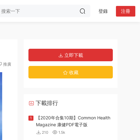
登錄
注冊
立即下載
推廣
收藏
下載排行
【2020年合集10期】Common Health
1
Magazine 康健PDF電子版
210
1.5k