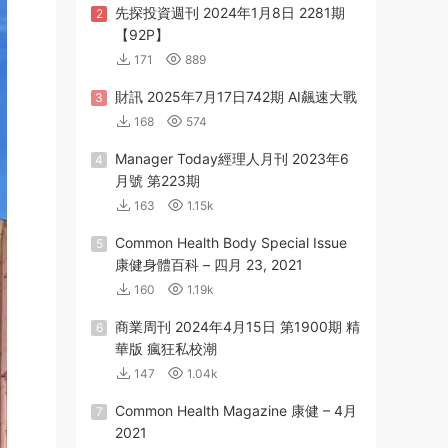
先探投資週刊 2024年1月8日 2281期
2
【92P】
171
889
財訊 2025年7月17日742期 AI飆速大戰
3
168
574
Manager Today經理人月刊 2023年6
4
月號 第223期
163
1.15k
Common Health Body Special Issue
5
康健身體百科 – 四月 23, 2021
160
1.19k
商業周刊 2024年4月15日 第1900期 精
6
華版 瘋狂私校潮
147
1.04k
Common Health Magazine 康健 – 4月
7
2021