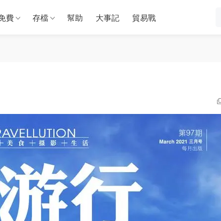
免費
存檔
幫助
大事記
貿易戰