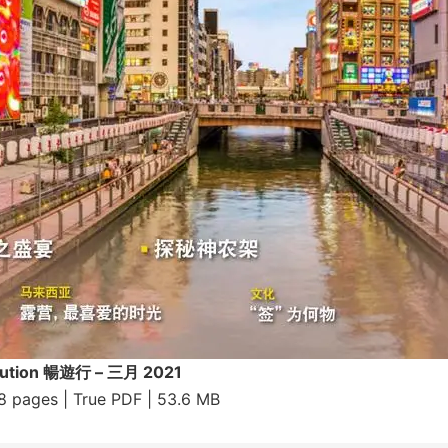
llution 暢遊行 – 三月 2021
18 pages | True PDF | 53.6 MB