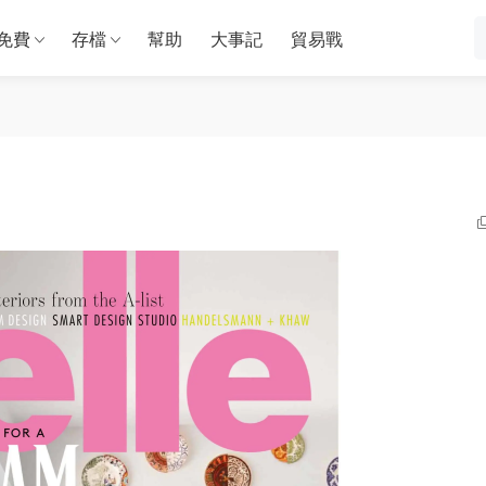
免費
存檔
幫助
大事記
貿易戰