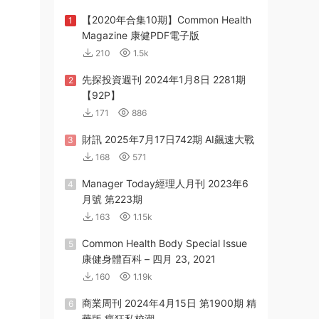
【2020年合集10期】Common Health
1
Magazine 康健PDF電子版
210
1.5k
先探投資週刊 2024年1月8日 2281期
2
【92P】
171
886
財訊 2025年7月17日742期 AI飆速大戰
3
168
571
Manager Today經理人月刊 2023年6
4
月號 第223期
163
1.15k
Common Health Body Special Issue
5
康健身體百科 – 四月 23, 2021
160
1.19k
商業周刊 2024年4月15日 第1900期 精
6
華版 瘋狂私校潮