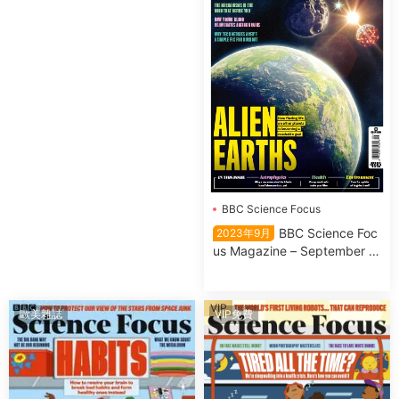
BBC Science Focus
Science Focus
BBC Science Foc
2023年9月
us Magazine – September 2
023
VIP
歐美雜誌
VIP免費