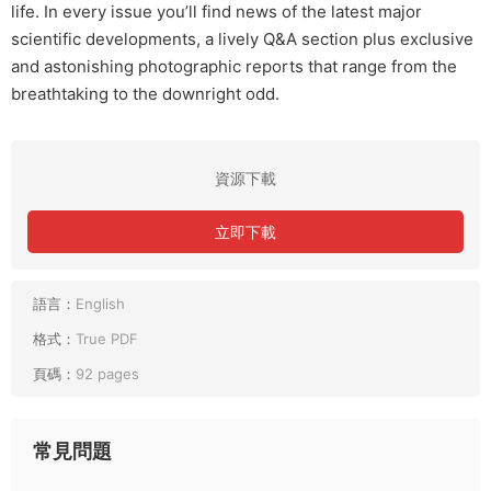
life. In every issue you’ll find news of the latest major
scientific developments, a lively Q&A section plus exclusive
and astonishing photographic reports that range from the
breathtaking to the downright odd.
資源下載
立即下載
語言：
English
格式：
True PDF
頁碼：
92 pages
常見問題