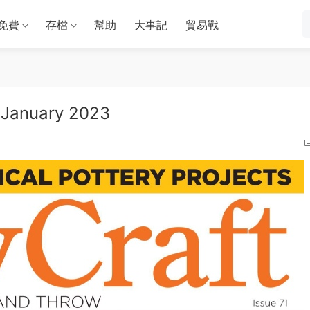
免費
存檔
幫助
大事記
貿易戰
anuary 2023