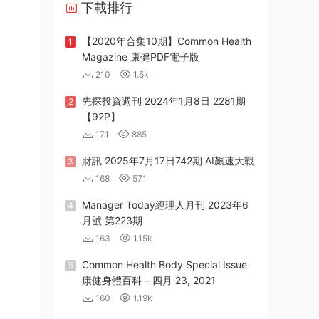
下載排行
【2020年合集10期】Common Health
1
Magazine 康健PDF電子版
210
1.5k
先探投資週刊 2024年1月8日 2281期
2
【92P】
171
885
財訊 2025年7月17日742期 AI飆速大戰
3
168
571
Manager Today經理人月刊 2023年6
4
月號 第223期
163
1.15k
Common Health Body Special Issue
5
康健身體百科 – 四月 23, 2021
160
1.19k