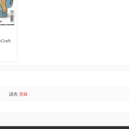
raft
請先
登錄