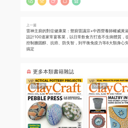
上一篇
雷神主廚的對症健康菜：禦廚雷議宗+中西營養師權威黃
設計100道家常宴客菜，以日常飲食方打造不生病體質，
控制膽固醇、抗癌、防失智，到平衡免疫力等8大類身心
搞定
更多本類書籍雜誌
VIP
VIP
VIP免費
VIP免費