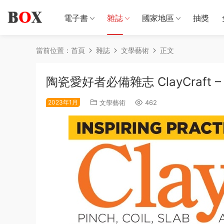
電子書
雜誌
國家地區
抽獎
當前位置：
首頁
雜誌
文學藝術
正文
陶瓷愛好者必備雜志 ClayCraft – J
2023年1月
文學藝術
462