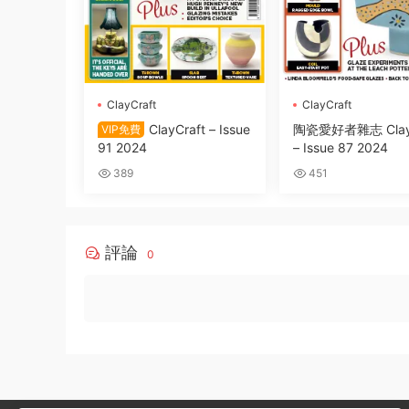
ClayCraft
ClayCraft
ClayCraft – Issue
陶瓷愛好者雜志 ClayC
VIP免費
91 2024
– Issue 87 2024
389
451
評論
0