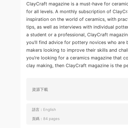
ClayCraft magazine is a must-have for ceramic 
for all levels. A monthly subscription of ClayC
inspiration on the world of ceramics, with prac
tips, as well as interviews with individual pot
a student or a professional, ClayCraft magazine
you’ll find advice for pottery novices who are 
makers looking to improve their skills and chal
you’re looking for a ceramics magazine that c
clay making, then ClayCraft magazine is the pe
資源下載
語言：
English
頁碼：
84 pages