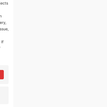
jects
n
ery,
ssue,
 If
f