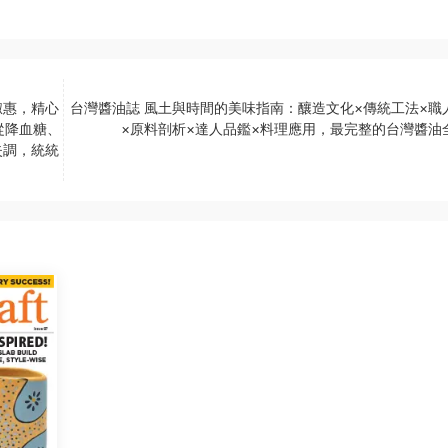
淑惠，精心
台灣醬油誌 風土與時間的美味指南：釀造文化×傳統工法×職
從降血糖、
×原料剖析×達人品鑑×料理應用，最完整的台灣醬油
失調，統統