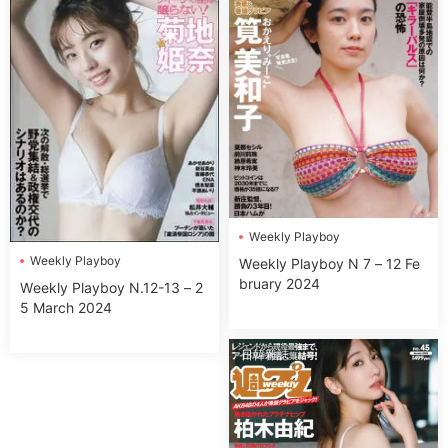
Wеekly Plаyboy
Wеekly Plаyboy
Wеekly Plаyboy N 7 – 12 Fe
bruary 2024
Wеekly Plаyboy N.12-13 – 2
5 March 2024
日韓雜誌