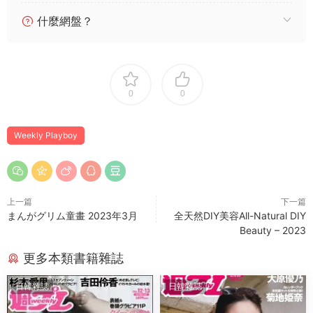
什麼網盤？
0
0
Wеekly Plаyboy
上一篇
下一篇
まんがグリム童畫 2023年3月
全天然DIY美容All-Natural DIY
Beauty – 2023
更多本類書籍雜誌
日韓雜誌
日韓雜誌