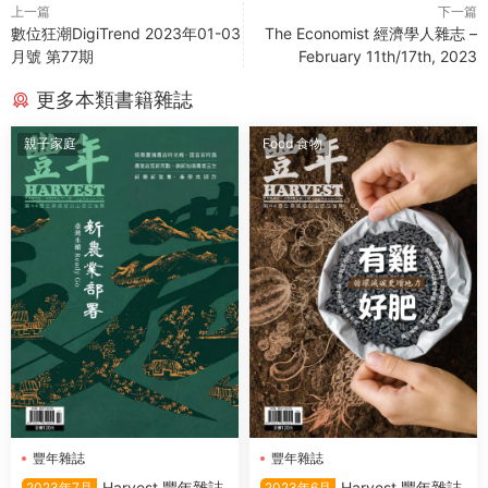
上一篇
下一篇
數位狂潮DigiTrend 2023年01-03
The Economist 經濟學人雜志 –
月號 第77期
February 11th/17th, 2023
更多本類書籍雜誌
親子家庭
Food 食物
豐年雜誌
豐年雜誌
Harvest 豐年雜誌
Harvest 豐年雜誌
2023年7月
2023年6月