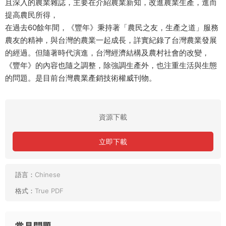
且深入的農業雜誌，主要在介紹農業新知，改進農業生產，進而
提高農民所得，
在過去60餘年間，《豐年》秉持著「農民之友，生產之道」服務
農友的精神，與台灣的農業一起成長，詳實紀錄了台灣農業發展
的經過。但隨著時代演進，台灣經濟結構及農村社會的改變，
《豐年》的內容也隨之調整，除強調生產外，也注重生活與生態
的問題。是目前台灣農業產銷技術權威刊物。
資源下載
立即下載
語言：
Chinese
格式：
True PDF