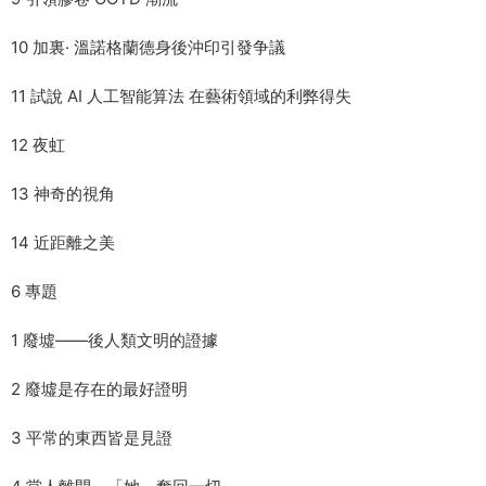
10 加裏· 溫諾格蘭德身後沖印引發争議
11 試說 AI 人工智能算法 在藝術領域的利弊得失
12 夜虹
13 神奇的視角
14 近距離之美
6 專題
1 廢墟——後人類文明的證據
2 廢墟是存在的最好證明
3 平常的東西皆是見證