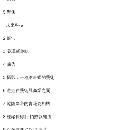
5 聚焦
1 未來科技
2 廣告
3 發現新趣味
4 廣告
5 攝影：一種繪畫式的藝術
6 遊走在藝術與商業之間
7 乾隆皇帝的青花瓷相機
8 種豬長得壯 拍照就知道
9 引領膠卷 OOTD 潮流