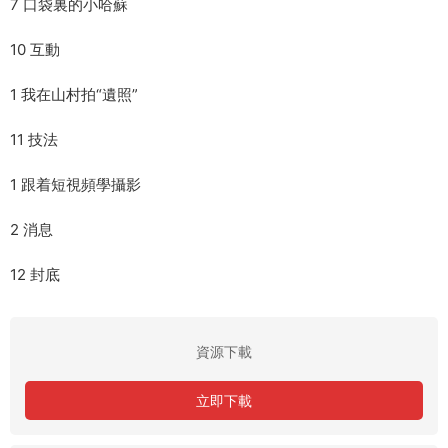
7 口袋裏的小哈蘇
10 互動
1 我在山村拍“遺照”
11 技法
1 跟着短視頻學攝影
2 消息
12 封底
資源下載
立即下載