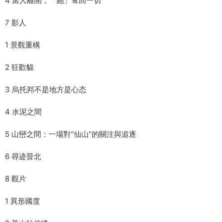
4 當人離開，「她」奪回一切
7 影人
1 景觀重構
2 狂歡貓
3 烏托邦不是地方是心态
4 水泥之間
5 山巒之間：一場對“仙山”的關注與追逐
6 尋迹晉北
8 觀片
1 異形國度