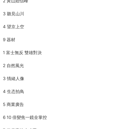
2 黃山始信峰
3 聽見山川
4 望京上空
9 器材
1 富士無反 雙雄對決
2 自然風光
3 情緒人像
4 生态拍鳥
5 商業廣告
6 10 倍變焦一鏡全掌控