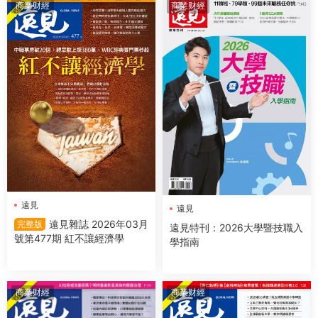
商業财經
商業财經
遠見
遠見
遠見雜誌 2026年03月
完整版
遠見特刊：2026大學暨技職入
號第477期 紅不讓經濟學
學指南
商業财經
商業财經