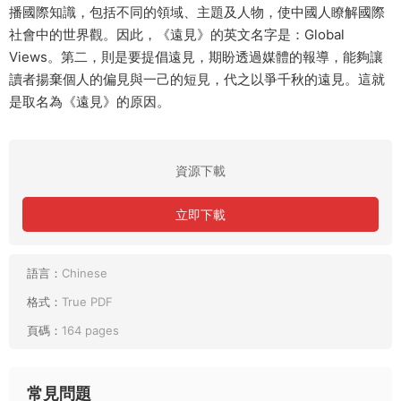
播國際知識，包括不同的領域、主題及人物，使中國人瞭解國際
社會中的世界觀。因此，《遠見》的英文名字是：Global
Views。第二，則是要提倡遠見，期盼透過媒體的報導，能夠讓
讀者揚棄個人的偏見與一己的短見，代之以爭千秋的遠見。這就
是取名為《遠見》的原因。
資源下載
立即下載
語言：
Chinese
格式：
True PDF
頁碼：
164 pages
常見問題