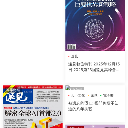
遠見
遠見數位特刊 2025年12月15
日 2025第23屆遠見高峰會精
采紀實
商業财經
人文社科
天下文化
遠見
電子書
被遺忘的盟友: 揭開你所不知
道的八年抗戰