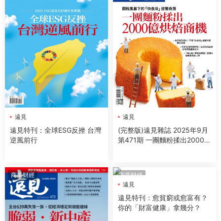
遠見
遠見
遠見特刊：全球ESG反挫 台灣
(完整版)遠見雜誌 2025年9月
逆風前行
第471期 一團麵粉揉出2000億
烘焙商機
商業财經
商業财經
遠見
遠見特刊：愈貧窮或愈富有？
你的「財富健康」拿幾分？