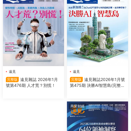
遠見
遠見
遠見雜誌2026年1月號
遠見雜誌 2026年1月
完整版
完整版
第475期 決勝AI智慧島(完整
號第476期 人才荒？別慌！
版)
商業财經