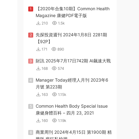
【2020年合集10期】Common Health
1
Magazine 康健PDF電子版
210
1.5k
先探投資週刊 2024年1月8日 2281期
2
【92P】
171
890
財訊 2025年7月17日742期 AI飆速大戰
3
168
574
Manager Today經理人月刊 2023年6
4
月號 第223期
163
1.15k
Common Health Body Special Issue
5
康健身體百科 – 四月 23, 2021
160
1.19k
商業周刊 2024年4月15日 第1900期 精
6
華版 瘋狂私校潮