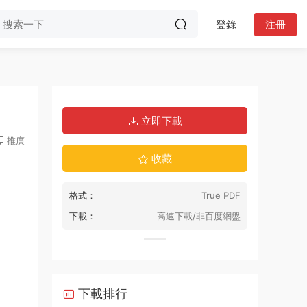
登錄
注冊
立即下載
推廣
收藏
格式：
True PDF
下載：
高速下載/非百度網盤
下載排行