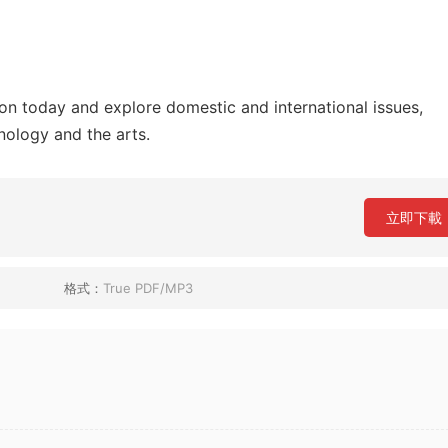
on today and explore domestic and international issues,
hnology and the arts.
立即下載
格式：
True PDF/MP3