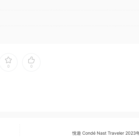
0
0
悅遊 Condé Nast Traveler 2023