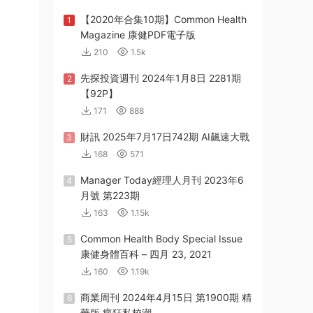
【2020年合集10期】Common Health
1
Magazine 康健PDF電子版
210
1.5k
先探投資週刊 2024年1月8日 2281期
2
【92P】
171
888
財訊 2025年7月17日742期 AI飆速大戰
3
168
571
Manager Today經理人月刊 2023年6
4
月號 第223期
163
1.15k
Common Health Body Special Issue
5
康健身體百科 – 四月 23, 2021
160
1.19k
商業周刊 2024年4月15日 第1900期 精
6
華版 瘋狂私校潮