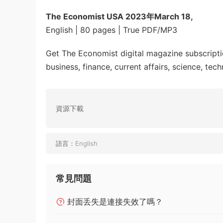
The Economist USA 2023年March 18,
English | 80 pages | True PDF/MP3
Get The Economist digital magazine subscripti
business, finance, current affairs, science, tec
資源下載
語言：
English
常見問題
封面丢失是連接失效了嗎？