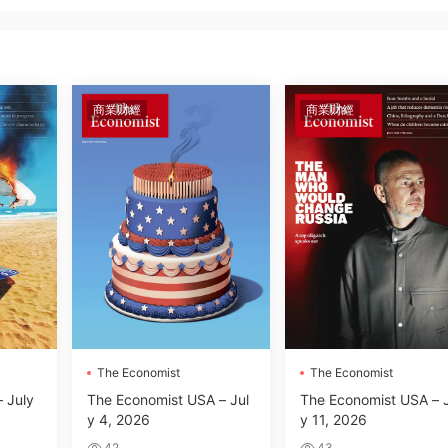
商業财經
商業财經
The Economist
The Economist
 July
The Economist USA – Jul
The Economist USA – 
y 4, 2026
y 11, 2026
42
43