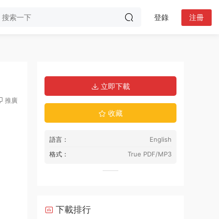
登錄
注冊
立即下載
推廣
收藏
語言：
English
格式：
True PDF/MP3
下載排行