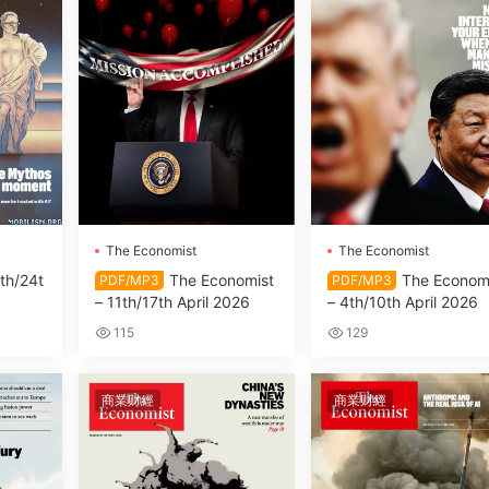
The Economist
The Economist
th/24t
The Economist
The Econom
PDF/MP3
PDF/MP3
– 11th/17th April 2026
– 4th/10th April 2026
115
129
商業财經
商業财經