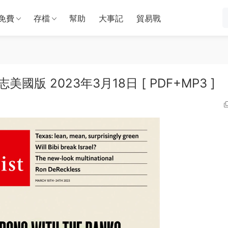
免費
存檔
幫助
大事記
貿易戰
雜志美國版 2023年3月18日 [ PDF+MP3 ]