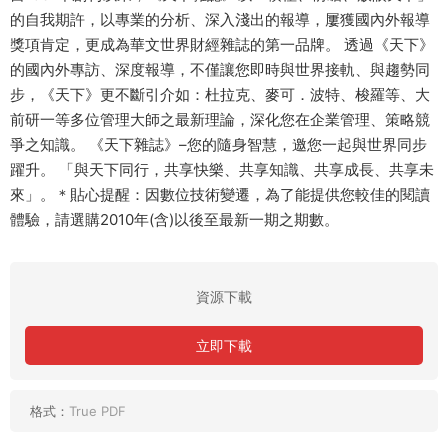
的自我期許，以專業的分析、深入淺出的報導，屢獲國內外報導
獎項肯定，更成為華文世界財經雜誌的第一品牌。 透過《天下》
的國內外專訪、深度報導，不僅讓您即時與世界接軌、與趨勢同
步，《天下》更不斷引介如：杜拉克、麥可．波特、梭羅等、大
前研一等多位管理大師之最新理論，深化您在企業管理、策略競
爭之知識。 《天下雜誌》–您的隨身智慧，邀您一起與世界同步
躍升。 「與天下同行，共享快樂、共享知識、共享成長、共享未
來」。＊貼心提醒：因數位技術變遷，為了能提供您較佳的閱讀
體驗，請選購2010年(含)以後至最新一期之期數。
資源下載
立即下載
格式：
True PDF