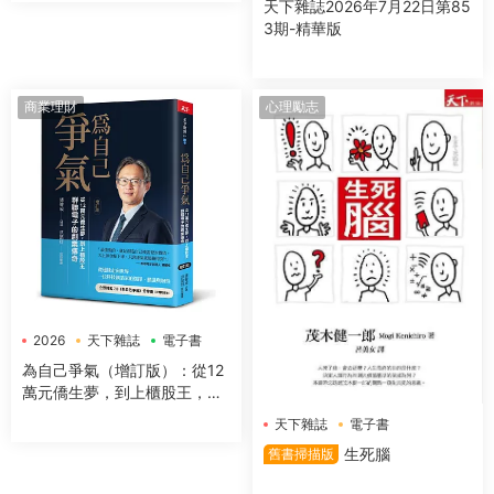
天下雜誌2026年7月22日第85
3期-精華版
商業理財
心理勵志
2026
天下雜誌
電子書
為自己爭氣（增訂版）：從12
萬元僑生夢，到上櫃股王，群
聯電子的創業傳奇
天下雜誌
電子書
生死腦
舊書掃描版