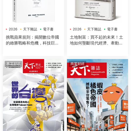
2026
天下雜誌
電子書
2026
天下雜誌
電子書
挑戰蘋果規則：揭開數位帝國
土地制富：買不起的未來！土
的緻勝戰略和危機，科技巨頭
地如何壟斷現代經濟、牽動地
的全面圍攻和地緣政治勢力的
緣政治，更決定世代財富命運
權力交鋒
商業财經
商業财經