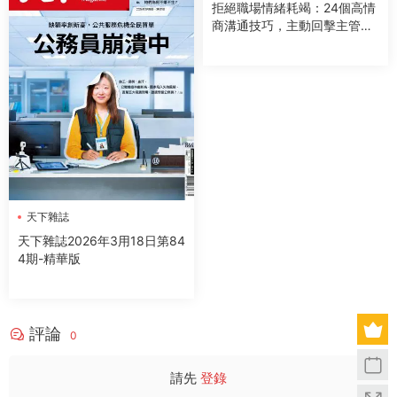
拒絕職場情緒耗竭：24個高情
商溝通技巧，主動回擊主管、
同事、下屬的情緒傷害
天下雜誌
天下雜誌2026年3用18日第84
4期-精華版
評論
0
請先
登錄