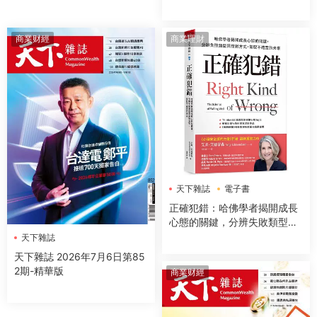
商業财經
商業理財
天下雜誌
電子書
正確犯錯：哈佛學者揭開成長
心態的關鍵，分辨失敗類型與
應對方式，駕馭不確定的未來
天下雜誌
天下雜誌 2026年7月6日第85
2期-精華版
商業财經