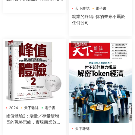
個核心法則
天下雜誌
電子書
就業的終結: 你的未來不屬於
任何公司
商業理財
商業财經
2024
天下雜誌
電子書
峰值體驗2：增量／存量雙增
長的戰略思維，實現商業效益
指數型躍進的關鍵洞察與落地
天下雜誌