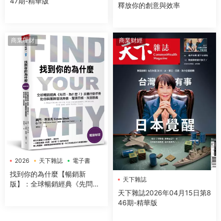
47期-精華版
釋放你的創意與效率
商業理財
商業财經
2026
天下雜誌
電子書
找到你的為什麼【暢銷新
天下雜誌
版】：全球暢銷經典《先問，
天下雜誌2026年04月15日第8
為什麼？》具體行動手冊，助
46期-精華版
你與團隊發現熱情、釐清目
標、找到意義