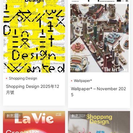
Shopping Design
Wallpaper*
Shopping Design 2025年12
Wallpaper* – November 202
月號
5
創意設計
創意設計