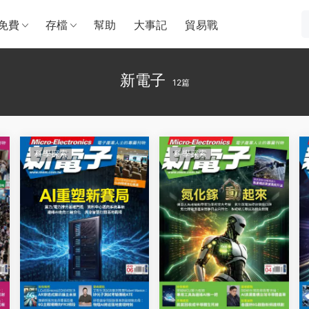
免費
存檔
幫助
大事記
貿易戰
新電子
12篇
科學探索
科學探索