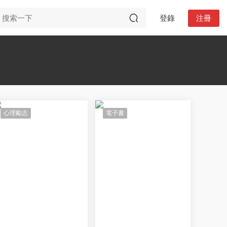
登錄
注冊
心理勵志
電子書