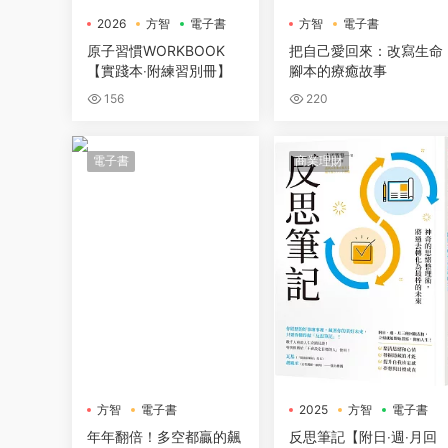
2026
方智
電子書
方智
電子書
原子習慣WORKBOOK
把自己愛回來：改寫生命
【實踐本‧附練習別冊】
腳本的療癒故事
156
220
電子書
商業理財
方智
電子書
2025
方智
電子書
年年翻倍！多空都贏的飆
反思筆記【附日‧週‧月回