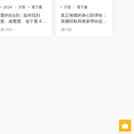
2024
方智
電子書
方智
電子書
愛的8法則 : 如何找到
真正無懼的身心防彈術：
愛、維繫愛、放下愛 8 ru
美國特勤局專家帶你提升
les of love : how to find
心理素質，面對各種挑戰
203
182
it, keep it, and let it go