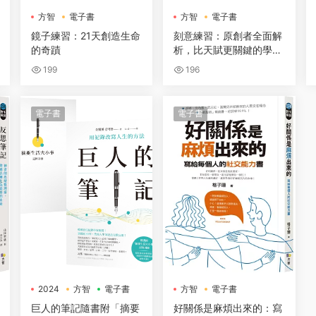
方智
電子書
方智
電子書
鏡子練習：21天創造生命
刻意練習：原創者全面解
的奇蹟
析，比天賦更關鍵的學習
法
199
196
電子書
電子書
2024
方智
電子書
方智
電子書
巨人的筆記隨書附「摘要
好關係是麻煩出來的：寫