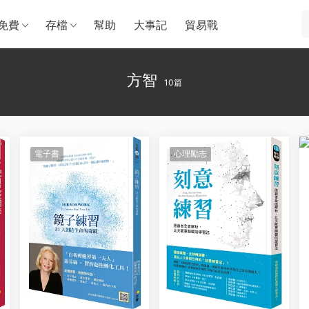
免費
存檔
幫助
大事記
貿易戰
方智
10篇
電子書
心理勵志