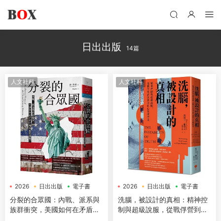
日出出版
14篇
人文社科
人文社科
2026
日出出版
電子書
2026
日出出版
電子書
分裂的合眾國：內戰、派系與
洗腦，被設計的真相：精神控
族群衝突，美國如何在矛盾中
制與超級說服，從戰俘營到演
煉成超級強權？
算法的心智操控史