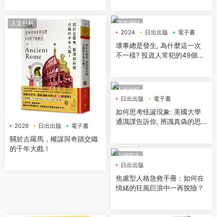
人文社科
商業理財
2024
日出出版
電子書
壞事總是發生, 為什麼這一次
不一樣? 投資人常犯的49個緻
命錯誤
人文社科
日出出版
電子書
如何思考怪誕現象: 美國大學
通識課告訴你, 辨識真偽的思
2026
日出出版
電子書
考法則與練習
關於古羅馬，權謀與奇蹟交織
的千年大戲！
心理勵志
日出出版
焦慮型人格急救手冊：如何在
情緒的狂風巨浪中一再脫險？