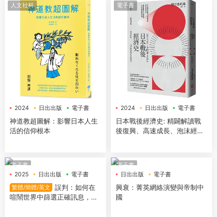
人文社科
電子書
2024
日出出版
電子書
2024
日出出版
電子書
神道教超圖解：影響日本人生
日本戰後經濟史: 精闢解讀戰
活的信仰根本
後復興、高速成長、泡沫經濟
到安倍經濟學（二版）
電子書
電子書
2025
日出出版
電子書
日出出版
電子書
誤判：如何在
興衰：菁英網絡演變與帝制中
繁體/簡體/英文
喧鬧世界中篩選正確訊息，校
國
正解讀，做出更明智的決策