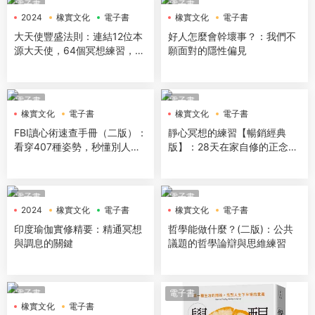
電子書
電子書
2024
橡實文化
電子書
橡實文化
電子書
大天使豐盛法則：連結12位本
好人怎麼會幹壞事？：我們不
源大天使，64個冥想練習，敞
願面對的隱性偏見
開財富大門
電子書
電子書
橡實文化
電子書
橡實文化
電子書
FBI讀心術速查手冊（二版）：
靜心冥想的練習【暢銷經典
看穿407種姿勢，秒懂別人身
版】：28天在家自修的正念課
體說什麼？
程
電子書
電子書
2024
橡實文化
電子書
橡實文化
電子書
印度瑜伽實修精要：精通冥想
哲學能做什麼？(二版)：公共
與調息的關鍵
議題的哲學論辯與思維練習
電子書
電子書
橡實文化
電子書