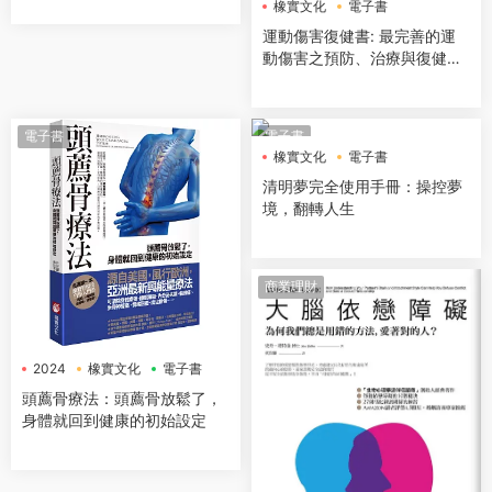
橡實文化
電子書
食譜，吃回自體免疫力！
運動傷害復健書: 最完善的運
動傷害之預防、治療與復健
(升級增訂版)
電子書
電子書
橡實文化
電子書
清明夢完全使用手冊：操控夢
境，翻轉人生
商業理財
2024
橡實文化
電子書
頭薦骨療法：頭薦骨放鬆了，
身體就回到健康的初始設定