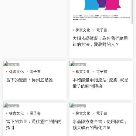
橡實文化
電子書
大腦依戀障礙：為何我們總用
錯的方法，愛著對的人？
電子書
電子書
橡實文化
電子書
橡實文化
電子書
當下的覺醒：你到底是誰
本體能量兩指療法: 療癒, 就是
量子的瞬間轉換!
電子書
電子書
橡實文化
電子書
橡實文化
電子書
當下的力量：通往靈性開悟的
水晶陣療癒全書：使用陣式，
指引
擴大礦石的顯化力量