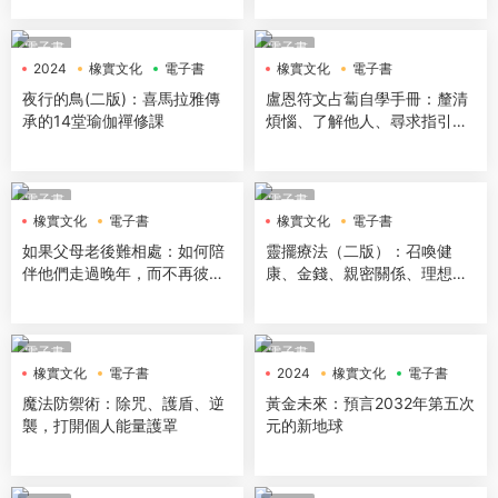
電子書
電子書
2024
橡實文化
電子書
橡實文化
電子書
夜行的鳥(二版)：喜馬拉雅傳
盧恩符文占蔔自學手冊：釐清
承的14堂瑜伽禪修課
煩惱、了解他人、尋求指引，
30天連結高我
電子書
電子書
橡實文化
電子書
橡實文化
電子書
如果父母老後難相處：如何陪
靈擺療法（二版）：召喚健
伴他們走過晚年，而不再彼此
康、金錢、親密關係、理想工
傷害？（二版）
作
電子書
電子書
橡實文化
電子書
2024
橡實文化
電子書
魔法防禦術：除咒、護盾、逆
黃金未來：預言2032年第五次
襲，打開個人能量護罩
元的新地球