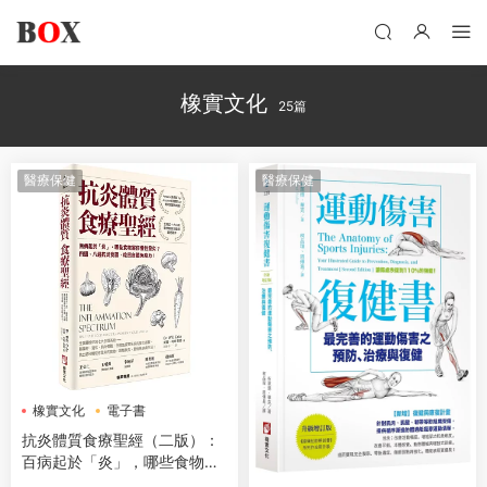
橡實文化
25篇
醫療保健
醫療保健
橡實文化
電子書
抗炎體質食療聖經（二版）：
百病起於「炎」，哪些食物害
你慢性發炎？四週、八週抗炎