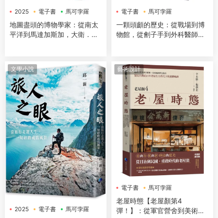
2025
電子書
馬可孛羅
電子書
馬可孛羅
地圖盡頭的博物學家：從南太
一顆頭顱的歷史：從戰場到博
平洋到馬達加斯加，大衛．艾
物館，從劊子手到外科醫師，
登堡爵士跨越9000公裏的自
探索人類對頭顱的恐懼與迷戀
然生態觀察紀實
（修訂二版）
文學小說
藝術設計
電子書
馬可孛羅
老屋時態【老屋顏第4
2025
電子書
馬可孛羅
彈！】：從軍官營舍到美術