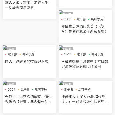
館、伐木廠到背包旅店，窺見
旅人之眼：當旅行走進人生，
台灣近百年老屋在大時代下的
一切終將成為風景
流轉軌跡
電子書
2025
電子書
馬可孛羅
即使隻是微弱的光芒（《朗
夜》作者崔恩榮全新短篇集）
電子書
電子書
電子書
馬可孛羅
2024
電子書
馬可孛羅
匠人：創造者的技藝與追求
幸福移動餐車營業中！本日限
定漬佐紫蘇飯糰，請慢用
電子書
電子書
2024
電子書
馬可孛羅
電子書
馬可孛羅
合作：互助交流的儀式、愉悅
徒步旅人：深入台灣20條故
與政治【理查．桑內特作品集
道，在走路與獨處中探索島嶼
3】
記憶，與自己對話