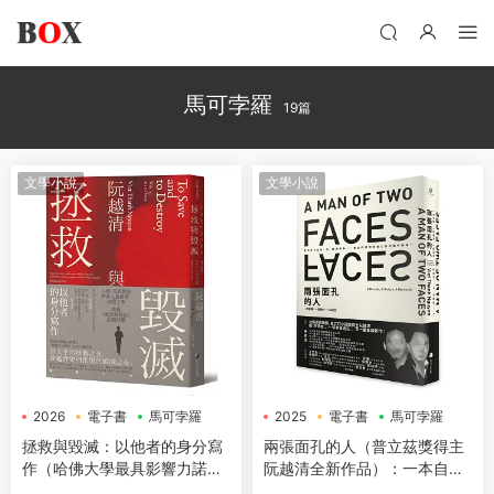
馬可孛羅
19篇
文學小說
文學小說
2026
電子書
馬可孛羅
2025
電子書
馬可孛羅
拯救與毀滅：以他者的身分寫
兩張面孔的人（普立茲獎得主
作（哈佛大學最具影響力諾頓
阮越清全新作品）：一本自
人文講座系列六講）
傳，一段歷史，一份紀念