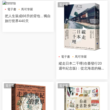
電子書
電子書
電子書
馬可孛羅
把人生裝成66升的背包，獨自
旅行世界440天
電子書
馬可孛羅
縱走日本二千哩(在臺發行20
週年紀念版)：從北海道的極北
端到九州佐多岬，一場裡日本
徒步之旅
電子書
電子書