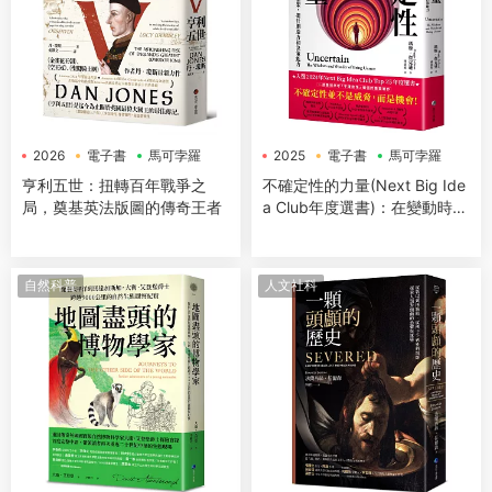
2026
電子書
馬可孛羅
2025
電子書
馬可孛羅
亨利五世：扭轉百年戰爭之
不確定性的力量(Next Big Ide
局，奠基英法版圖的傳奇王者
a Club年度選書)：在變動時代
擁抱未知，突破思維框架，提
升創造力與決策能力
自然科普
人文社科