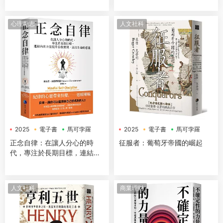
心理勵志
人文社科
2025
電子書
馬可孛羅
2025
電子書
馬可孛羅
正念自律：在讓人分心的時
征服者：葡萄牙帝國的崛起
代，專注於長期目標，連結內
在力量提升自我實現，活出生
命的意義
人文社科
商業理財