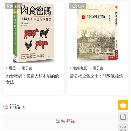
醫療保健
人文社科
晨星
電子書
聯經出版
電子書
肉食密碼：回歸人類本能的飲
蕭公權全集之十：問學諫往錄
食法
評論
0
請先
登錄