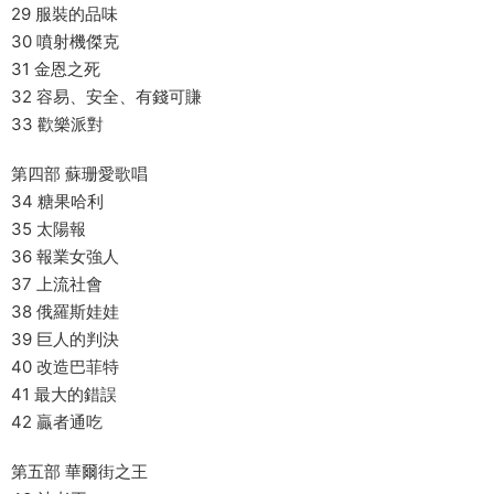
29 服裝的品味
30 噴射機傑克
31 金恩之死
32 容易、安全、有錢可賺
33 歡樂派對
第四部 蘇珊愛歌唱
34 糖果哈利
35 太陽報
36 報業女強人
37 上流社會
38 俄羅斯娃娃
39 巨人的判決
40 改造巴菲特
41 最大的錯誤
42 贏者通吃
第五部 華爾街之王