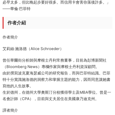
必早太多，但比晚起步要好很多。而信用卡會害你落後許多。」
——華倫‧巴菲特
作者介紹
作者簡介
艾莉絲‧施洛德（Alice Schroeder）
曾任華爾街分析師與摩根士丹利常務董事，目前為彭博新聞社
（Bloomberg News）專欄作家與摩根士丹利資深顧問。
由於撰寫波克夏海瑟威公司的研究報告，而與巴菲特結識。巴菲
特十分賞識施洛德的洞察力和掌握主題的能力，因而同意讓她書
寫他的人生故事。
生於德州，在德州大學奧斯汀分校獲得學士及MBA學位。曾是一
名會計師（CPA），目前與丈夫居住在美國康乃迪克州。
譯者簡介