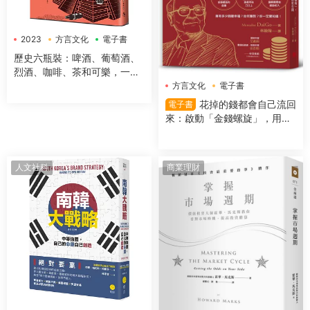
2023
方言文化
電子書
歷史六瓶裝：啤酒、葡萄酒、
烈酒、咖啡、茶和可樂，一字
排開，數千年文明史就在你眼
方言文化
電子書
前！
花掉的錢都會自己流回
電子書
來：啟動「金錢螺旋」，用錢
越多反而更有錢
人文社科
商業理財