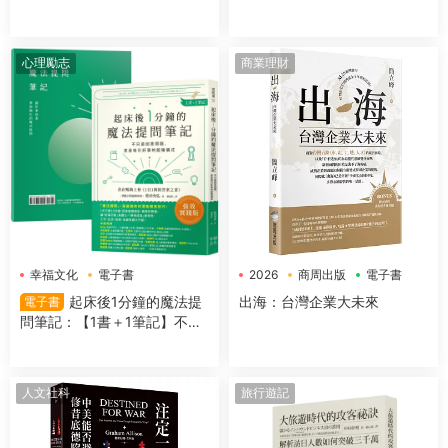
成＆運作機制
心理勵志
商業理財
幸福文化
電子書
2026
商周出版
電子書
起床後1分鐘的魔法提
出海：台灣企業大未來
電子書
問筆記：【1書＋1筆記】不隻
是回答問題，更是吸引好事的
超強儀式
人文社科
旅行遊記