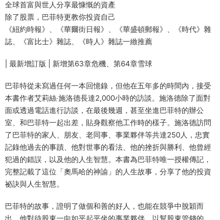
全球首富與世人分享最慷慨的資產
除了股票，巴菲特更教你投資自己
《紐約時報》、《華爾街日報》、《華盛頓郵報》、《時代》雜
誌、《富比士》雜誌、《時人》雜誌一緻推薦
| 最新增訂版 | 新增第63章危機、第64章雪球
巴菲特從未寫過任何一本回憶錄，但他在五年多的時間內，接受
本書作者艾莉絲‧施洛德長達2,000小時的訪談。施洛德除了面對
面或透過電話進行訪談，在最後幾週，甚至坐進巴菲特的辦公
室、和巴菲特一起出差，貼身觀察他工作時的樣子。施洛德訪問
了巴菲特的家人、朋友、老同事、事業夥伴等共達250人，忠實
記錄他過去的事蹟、他對世事的看法、他的挫折與勝利、他曾經
犯過的錯誤，以及他的人生智慧。本書為巴菲特唯一授權傳記，
完整記載了這位「奧馬哈的神諭」的人生故事，分享了他的投資
祕訣與人生智慧。
巴菲特的故事，證明了做個和善的好人，也能在競爭中脫穎而
出。他對待股東一向如平起平坐的事業夥伴，以幫股東管錢的