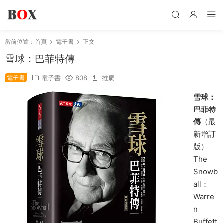
當前位置：
首頁
電子書
正文
雪球：巴菲特傳
電子書
電子書
808
推廣
雪球：
巴菲特
傳
（最
新增訂
版）
The
Snowb
all：
Warre
n
Buffett