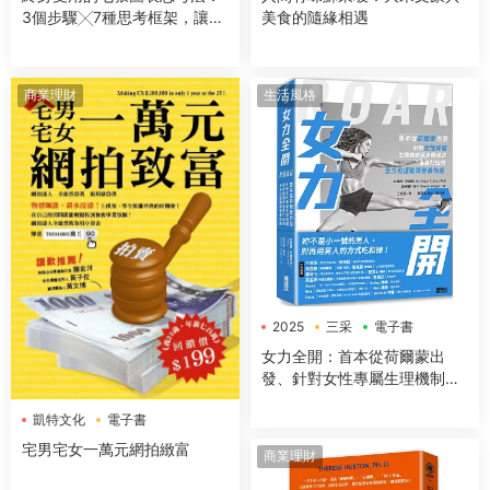
3個步驟╳7種思考框架，讓你
美食的隨緣相遇
開會簡報、企劃提案、解決問
題無往不利【隨書送：七張圖
表練習本】
商業理財
生活風格
2025
三采
電子書
女力全開：首本從荷爾蒙出
發、針對女性專屬生理機制與
身體構造，量身打造的全方位
凱特文化
電子書
運動與營養指南
宅男宅女一萬元網拍緻富
商業理財