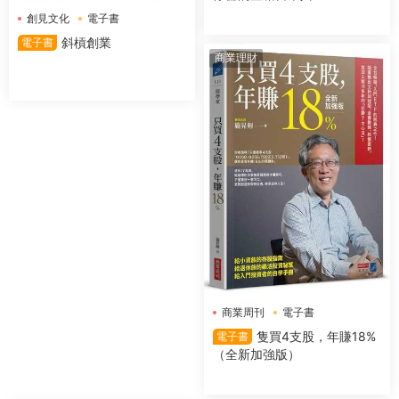
創見文化
電子書
斜槓創業
電子書
商業理財
商業周刊
電子書
隻買4支股，年賺18%
電子書
（全新加強版）