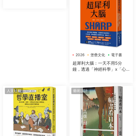
2026
堡壘文化
電子書
超犀利大腦：一天不用5分
鐘，透過「神經科學」x「心
理學」x「50+方法」，全面提
升工作效率、改善生活品質，
讓大腦潛能發揮到極緻，變得
人文社科
藝術設計
超犀利！