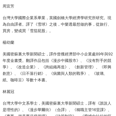
周宜芳
台灣大學國際企業系畢業，英國劍橋大學經濟學研究所研究。現
為自由譯者。譯了《雪球》之後，中樂透最想做的事，從旅行、
買房，變成買「雪茄屁股」。
楊幼蘭
美國密蘇裏大學新聞碩士，譯作曾獲經濟部中小企業處89年與92
年度金書獎。翻譯作品包括《漫步中國股市》、《沒有對手的競
爭》、《改造企業》、《跨組織再造》、《創新管理》、《即興
創意》、《日不落行銷》、《病菌與人類的戰爭》、《玻璃、
紙、咖啡豆》等數十本書。
林麗冠
台灣大學中文系學士，美國密蘇裏大學新聞碩士，譯有《誰說人
是理性的》、《漫步華爾街》（合譯）、《稱職主管16堂課》、