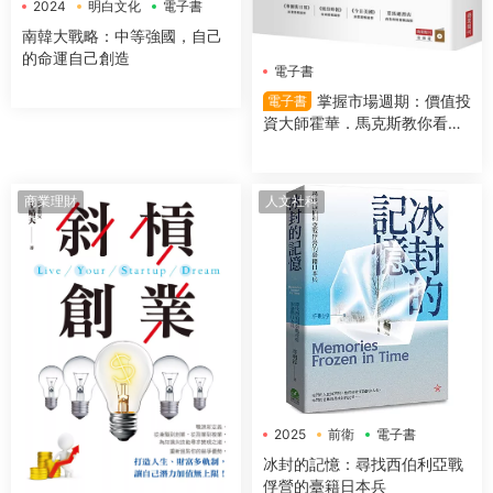
2024
明白文化
電子書
南韓大戰略：中等強國，自己
的命運自己創造
電子書
掌握市場週期：價值投
電子書
資大師霍華．馬克斯教你看對
市場時機，提高投資勝算
商業理財
人文社科
2025
前衛
電子書
冰封的記憶：尋找西伯利亞戰
俘營的臺籍日本兵