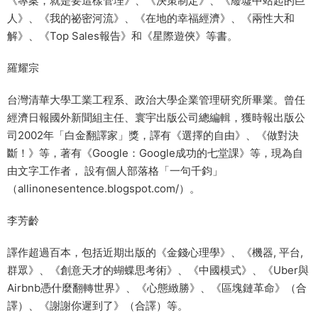
《專案，就是要這樣管理》、《決策制定》、《廢墟中站起的巨
人》、《我的祕密河流》、《在地的幸福經濟》、《兩性大和
解》、《Top Sales報告》和《星際遊俠》等書。
羅耀宗
台灣清華大學工業工程系、政治大學企業管理研究所畢業。曾任
經濟日報國外新聞組主任、寰宇出版公司總編輯，獲時報出版公
司2002年「白金翻譯家」獎，譯有《選擇的自由》、《做對決
斷！》等，著有《Google：Google成功的七堂課》等，現為自
由文字工作者， 設有個人部落格「一句千鈞」
（allinonesentence.blogspot.com/）。
李芳齡
譯作超過百本，包括近期出版的《金錢心理學》、《機器, 平台,
群眾》、《創意天才的蝴蝶思考術》、《中國模式》、《Uber與
Airbnb憑什麼翻轉世界》、《心態緻勝》、《區塊鏈革命》（合
譯）、《謝謝你遲到了》（合譯）等。