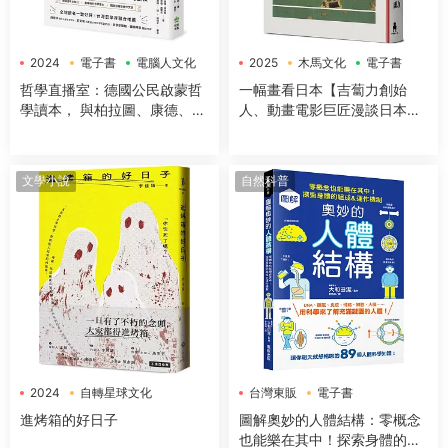
2024
電子書
電腦人文化
2025
木馬文化
電子書
哲學直播室：德國公民啟蒙哲
一幅畫看日本【吉蔔力創始
學讀本， 與柏拉圖、康德、亞
人、動畫電影巨匠漫談日本傳
裏斯多德等大師對談，解構18
世國寶，帶你遊歷1200年日本
大經典哲學思想
藝術史】
文學小說
自然科普
2024
自轉星球文化
台灣東販
電子書
電子書
進烤箱的好日子
圖解奧妙的人體結構：零概念
也能樂在其中！探索身體的組