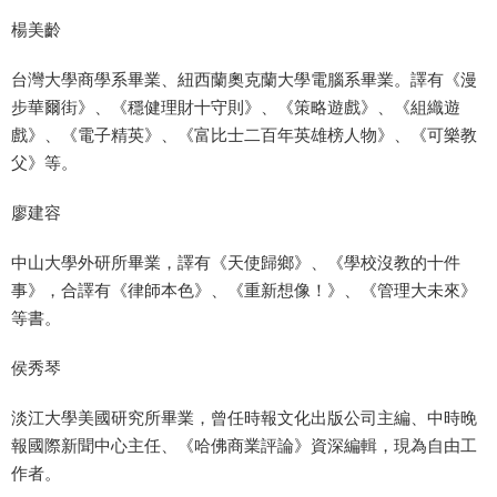
楊美齡
台灣大學商學系畢業、紐西蘭奧克蘭大學電腦系畢業。譯有《漫
步華爾街》、《穩健理財十守則》、《策略遊戲》、《組織遊
戲》、《電子精英》、《富比士二百年英雄榜人物》、《可樂教
父》等。
廖建容
中山大學外研所畢業，譯有《天使歸鄉》、《學校沒教的十件
事》，合譯有《律師本色》、《重新想像！》、《管理大未來》
等書。
侯秀琴
淡江大學美國研究所畢業，曾任時報文化出版公司主編、中時晚
報國際新聞中心主任、《哈佛商業評論》資深編輯，現為自由工
作者。