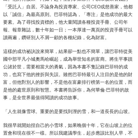
「受託人」自居。不論身為投資專家、公司CEO或慈善家，他都
以「誠信」為最高原則。巴菲特認為，「專注」是他成功的最大
要素。為了尋找投資標的，他大量閱讀各種投資手冊、公司年
報、報章雜誌，數十年如一日；一本厚達一萬頁的投資手冊可以
讀兩遍，鑽研別人不屑一顧的各種紀錄，化為財富。
這樣的成功祕訣說來簡單，結果卻一點也不簡單，讓巴菲特從美
國中部平凡小城奧馬哈崛起，成為舉世知名的富商。將生平事蹟
公諸於世，需要相當大的勇氣，因為本書不隻記錄巴菲特的成
功，也寫下他的挫折與失誤。雖然巴菲特最引人注目的是他的財
富，但他對別人的影響，不是他在富豪排行榜第一名的位置，而
是他的處世原則和智慧。本書將告訴你，為何華倫‧巴菲特的故
事，是全世界最值得閱讀的成功故事。
「人生就像雪球。重要的是要找到溼的雪，和一道長長的山坡。
我很早就開始捏自己的小雪球，如果晚個十年，它在山坡上的位
置會和現在很不一樣。所以我建議學生，起步應該比別人早，不