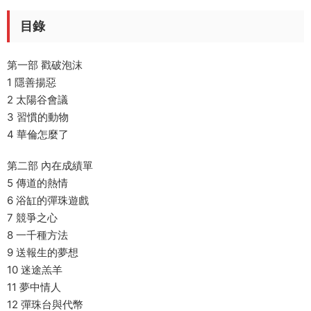
目錄
第一部 戳破泡沫
1 隱善揚惡
2 太陽谷會議
3 習慣的動物
4 華倫怎麼了
第二部 內在成績單
5 傳道的熱情
6 浴缸的彈珠遊戲
7 競爭之心
8 一千種方法
9 送報生的夢想
10 迷途羔羊
11 夢中情人
12 彈珠台與代幣