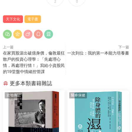
2
0
天下文化
電子書
上一篇
下一篇
在家買股滾出破億身價，倫敦最狂
一次到位：我的第一本能力培養書
散戶的投資心理學：「先處理心
情，再處理行情！」寫給小資股民
的19堂盤中情緒控管課
更多本類書籍雜誌
史地傳記
醫療保健