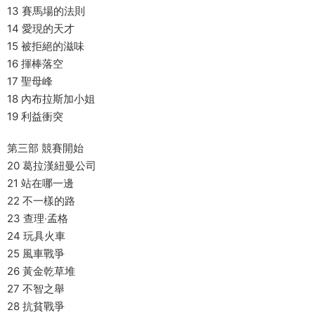
13 賽馬場的法則
14 愛現的天才
15 被拒絕的滋味
16 揮棒落空
17 聖母峰
18 內布拉斯加小姐
19 利益衝突
第三部 競賽開始
20 葛拉漢紐曼公司
21 站在哪一邊
22 不一樣的路
23 查理‧孟格
24 玩具火車
25 風車戰爭
26 黃金乾草堆
27 不智之舉
28 抗貧戰爭