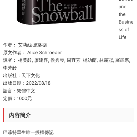
and
the
Busine
ss of
Life
作者： 艾莉絲‧施洛德
原文作者： Alice Schroeder
譯者： 楊美齡, 廖建容, 侯秀琴, 周宜芳, 楊幼蘭, 林麗冠, 羅耀宗,
李芳齡
出版社：天下文化
出版日期：2022/08/18
語言：繁體中文
定價：1000元
內容簡介
巴菲特畢生唯一授權傳記