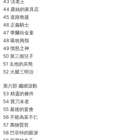
43 法老王
44 蘿絲的家具店
45 道路救援
46 正義騎士
47 華爾街金童
48 吸吮拇指
49 憤怒之神
50 第三個兒子
51 去他的灰熊
52 火腿三明治
第六部 繼續滾動
53 精靈的條件
54 寶刀未老
55 最後的宴會
56 不能為富不仁
57 萬物賢哲
58 巴菲特的眼淚