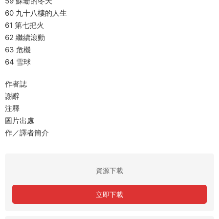
59 蘇珊的冬天
60 九十八樓的人生
61 第七把火
62 繼續滾動
63 危機
64 雪球
作者誌
謝辭
注釋
圖片出處
作／譯者簡介
資源下載
立即下載