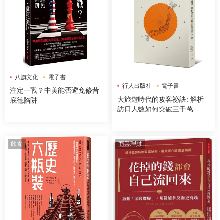
八旗文化
電子書
行人出版社
電子書
注定一戰？中美能否避免修昔
大旅遊時代的攻客祕訣: 解析
底德陷阱
訪日人數如何突破三千萬
飲食
商業理財