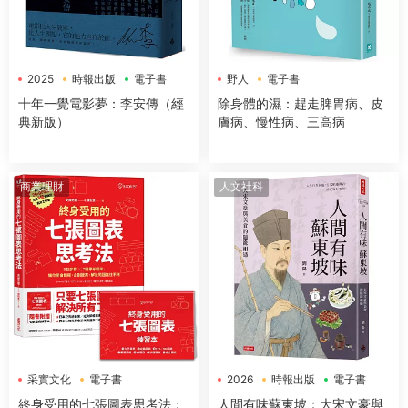
2025
時報出版
電子書
野人
電子書
十年一覺電影夢：李安傳（經
除身體的濕：趕走脾胃病、皮
典新版）
膚病、慢性病、三高病
商業理財
人文社科
采實文化
電子書
2026
時報出版
電子書
終身受用的七張圖表思考法：
人間有味蘇東坡：大宋文豪與