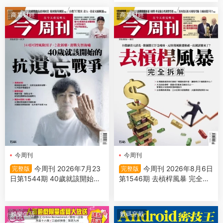
商業财經
商業财經
今周刊
今周刊
今周刊 2026年7月23
今周刊 2026年8月6日
完整版
完整版
日第1544期 40歲就該開始的
第1546期 去槓桿風暴 完全拆
抗遺忘戰爭
解
娛樂生活
數碼穿戴