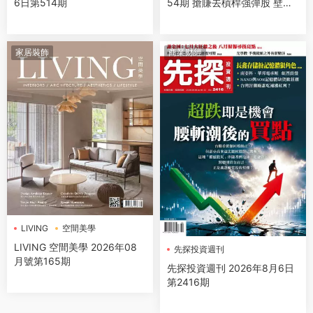
6日第514期
54期 搶賺去槓桿強彈股 壁紙
變飆股 黃崇仁傳奇
家居裝飾
商業财經
LIVING
空間美學
LIVING 空間美學 2026年08
先探投資週刊
月號第165期
先探投資週刊 2026年8月6日
第2416期