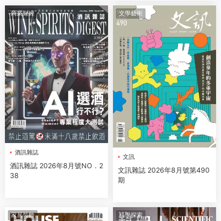
商業财經
文學藝術
酒訊雜誌
文訊
酒訊雜誌 2026年8月號NO．2
文訊雜誌 2026年8月號第490
38
期
家居裝飾
科學探索