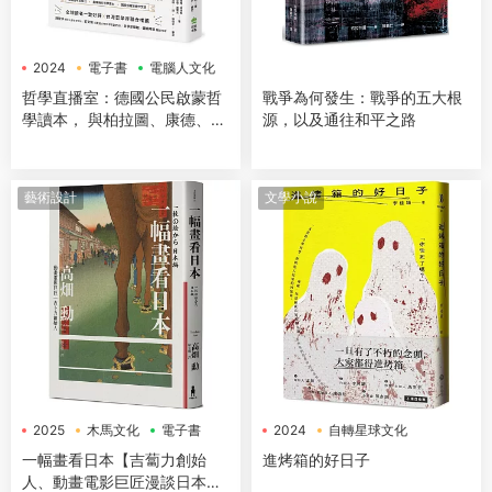
2024
電子書
電腦人文化
哲學直播室：德國公民啟蒙哲
戰爭為何發生：戰爭的五大根
學讀本， 與柏拉圖、康德、亞
源，以及通往和平之路
裏斯多德等大師對談，解構18
大經典哲學思想
藝術設計
文學小說
2025
木馬文化
電子書
2024
自轉星球文化
電子書
一幅畫看日本【吉蔔力創始
進烤箱的好日子
人、動畫電影巨匠漫談日本傳