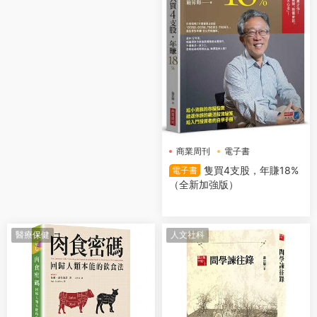
商業周刊
電子書
隻買4支股，年賺18%
電子書
（全新加強版）
醫療保健
人文社科