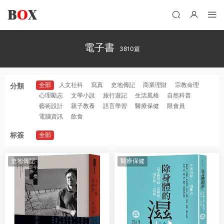
電子書
3810篇
全部
人文社科
寫真
史地傳記
商業理財
宗教命理
分類
心理勵志
文學小說
旅行遊記
生活風格
自然科普
藝術設計
親子教養
語言學習
醫療保健
限會員
電腦資訊
飲食
标簽
全部
史地傳記
醫療保健