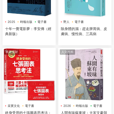
2025
時報出版
電子書
野人
電子書
十年一覺電影夢：李安傳（經
除身體的濕：趕走脾胃病、皮
典新版）
膚病、慢性病、三高病
商業理財
人文社科
采實文化
電子書
2026
時報出版
電子書
終身受用的七張圖表思考法：
人間有味蘇東坡：大宋文豪與