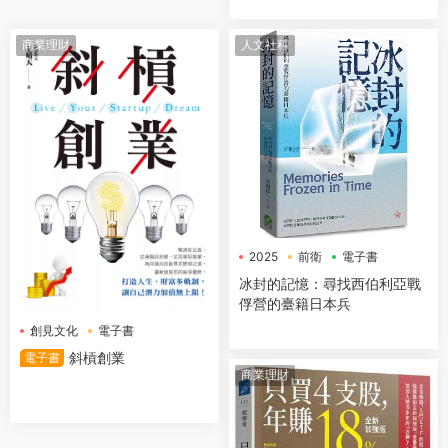
商業理財
人文社科
2025
前衛
電子書
冰封的記憶：尋找西伯利亞戰
俘營的臺籍日本兵
創見文化
電子書
斜槓創業
電子書
商業理財