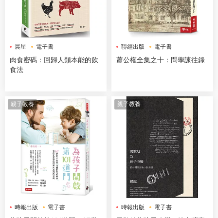
晨星
電子書
聯經出版
電子書
肉食密碼：回歸人類本能的飲
蕭公權全集之十：問學諫往錄
食法
親子教養
親子教養
時報出版
電子書
時報出版
電子書