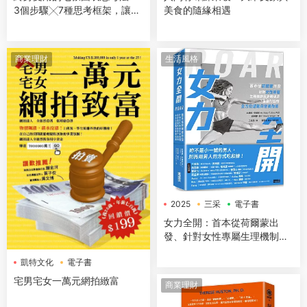
3個步驟╳7種思考框架，讓你
美食的隨緣相遇
開會簡報、企劃提案、解決問
題無往不利【隨書送：七張圖
表練習本】
商業理財
生活風格
2025
三采
電子書
女力全開：首本從荷爾蒙出
發、針對女性專屬生理機制與
身體構造，量身打造的全方位
凱特文化
電子書
運動與營養指南
宅男宅女一萬元網拍緻富
商業理財