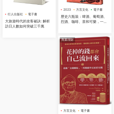
2023
方言文化
電子書
行人出版社
電子書
歷史六瓶裝：啤酒、葡萄酒、
大旅遊時代的攻客祕訣: 解析
烈酒、咖啡、茶和可樂，一字
訪日人數如何突破三千萬
排開，數千年文明史就在你眼
前！
商業理財
方言文化
電子書