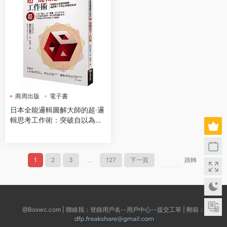
商周出版
電子書
日本全能邏輯圖解大師的超‧邏
輯思考工作術：突破自以為是
的盲點，48個工作向上的最佳
對策
1
2
3
...
127
下一頁
跳轉
@Boxwc.com | 聯絡我：登錄用戶名--用戶中心--提交工單 | 郵箱：