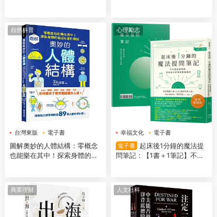
世國寶，帶你遊歷1200年日本
藝術史】
自然科普
心理勵志
台灣東販
電子書
幸福文化
電子書
圖解奧妙的人體結構：零概念
起床後1分鐘的魔法提
電子書
也能樂在其中！探索身體的組
問筆記：【1書＋1筆記】不隻
成＆運作機制
是回答問題，更是吸引好事的
超強儀式
商業理財
人文社科