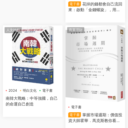
花掉的錢都會自己流回
電子書
來：啟動「金錢螺旋」，用錢
越多反而更有錢
人文社科
商業理財
2024
明白文化
電子書
南韓大戰略：中等強國，自己
的命運自己創造
電子書
掌握市場週期：價值投
電子書
資大師霍華．馬克斯教你看對
市場時機，提高投資勝算