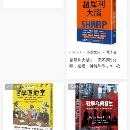
2026
堡壘文化
電子書
超犀利大腦：一天不用5分
鐘，透過「神經科學」x「心
理學」x「50+方法」，全面提
升工作效率、改善生活品質，
讓大腦潛能發揮到極緻，變得
人文社科
人文社科
超犀利！