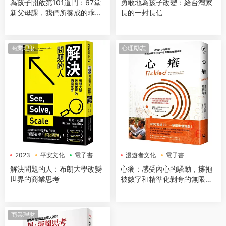
為孩子開啟第101道門：67堂
勇敢地為孩子改變：給台灣家
新父母課，我們所養成的乖，
長的一封長信
也許正是讓他們無法高飛的束
縛
商業理財
心理勵志
2023
平安文化
電子書
漫遊者文化
電子書
解決問題的人：布朗大學改變
心癢：感受內心的騷動，擁抱
世界的商業思考
被數字和精準化剝奪的無限可
能【鸚鵡螺圖書獎金獎】
商業理財