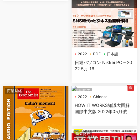
2022
PDF
日本語
日経パソコン Nikkei PC – 20
22 5月 16
薦
商業财經
科學探索
2022
Chinese
How It Works
HOW IT WORKS知識大圖解
國際中文版 2022年05月號
商業财經