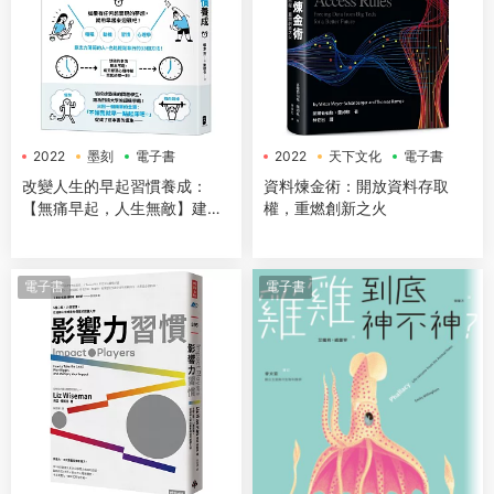
2022
墨刻
電子書
2022
天下文化
電子書
改變人生的早起習慣養成：
資料煉金術：開放資料存取
【無痛早起，人生無敵】建立
權，重燃創新之火
高生產力╳高滿意度╳高成功
率的黃金晨型人體質
電子書
電子書