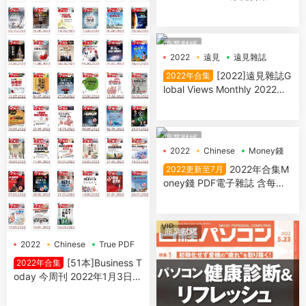
電子雜誌
商業财經
2022
遠見
遠見雜誌
[2022]遠見雜誌G
2022年合集
lobal Views Monthly 2022年
合集
商業财經
2022
Chinese
Money錢
2022年合集M
2022更新至7月
oney錢 PDF電子雜誌 含每月
單本
VIP
商業财經
2022
Chinese
True PDF
[51本]Business T
2022年合集
oday 今周刊 2022年1月3日-2
022年12月26日 PDF電子雜誌
下載