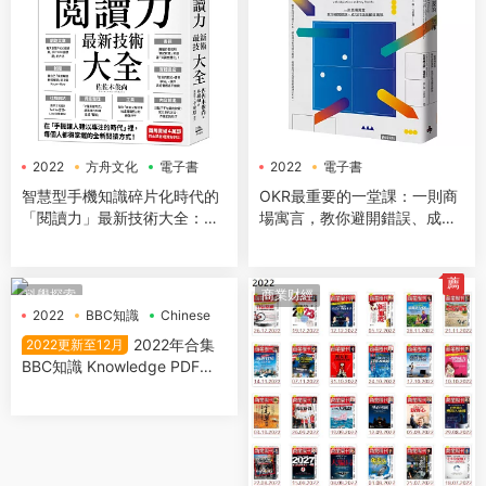
2022
方舟文化
電子書
2022
電子書
智慧型手機知識碎片化時代的
OKR最重要的一堂課：一則商
「閱讀力」最新技術大全：把
場寓言，教你避開錯誤、成功
現代病「無法集中」轉為個人
打造高績效團隊
智能，「輸入」與「輸出」最
大化！
薦
科學探索
商業财經
2022
BBC知識
Chinese
2022年合集
2022更新至12月
BBC知識 Knowledge PDF電
子雜誌 共12本可單本購買