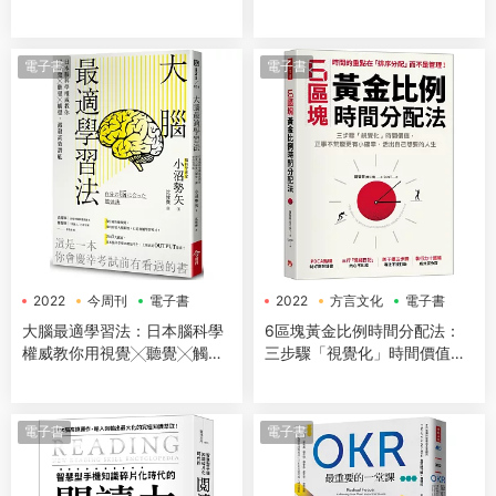
寫作、學習與思考，使你洞見
源源不斷，成為專家
電子書
電子書
2022
今周刊
電子書
2022
方言文化
電子書
大腦最適學習法：日本腦科學
6區塊黃金比例時間分配法：
權威教你用視覺╳聽覺╳觸
三步驟「視覺化」時間價值，
覺，激發高效潛能
正事不荒廢更有小確幸，活出
自己想要的人生
電子書
電子書