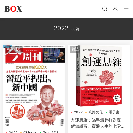
2022
60篇
商業财經
雜誌
2022
寫樂文化
電子書
創運思維：滿手爛牌打到贏，
解鎖緻富、覆盤人生的七堂強
運課
2022
Chinese
True PDF