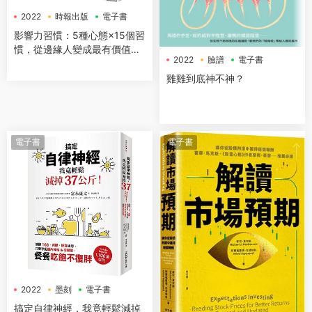
2022
時報出版
電子書
影響力習慣：5種心態×15個習
慣，從邊緣人變成最有價值的
2022
臉譜
電子書
關鍵人物
雞雞到底神不神？
電子書
電子書
2022
墨刻
電子書
搞定自律神經，我竟輕鬆減掉