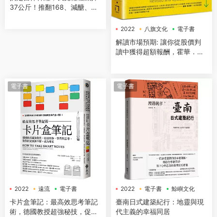
37公斤！推翻168、減醣、斷
食迷思，隻要平衡腦內神經&
荷爾蒙，餐餐吃飽不復胖
2022
八旗文化
電子書
解讀市場預期: 讓你從股價判
讀中獲得超額報酬，霍華．馬
克斯、《緻富心態》作者摩
根．豪瑟推薦必讀
電子書
電子書
2022
遠流
電子書
2022
電子書
鯨嶼文化
卡片盒筆記：最高效思考筆記
臺南日式建築紀行：地靈與現
術，德國教授超強秘技，促進
代主義的幸福同居