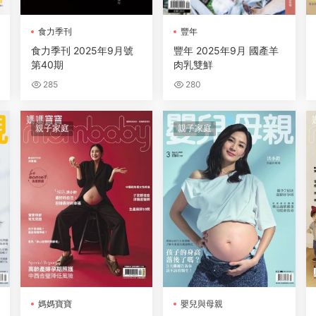
食力季刊
豐年
食力季刊 2025年9月號
豐年 2025年9月 國產羊
第40期
肉乳雙鮮
285
280
親子家庭
親子家庭
媽媽寶寶
嬰兒與母親