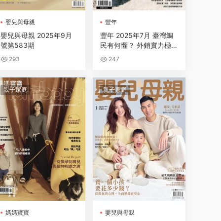
嬰兒與母親
豐年
嬰兒與母親 2025年9月
豐年 2025年7月 臺灣鯛
號第583期
民有何懼？ 外銷實力極
霸
293
247
親子家庭
親子家庭
媽媽寶寶
嬰兒與母親