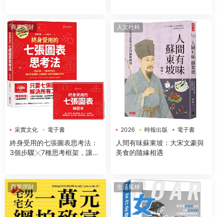
商業理財
人文社科
采實文化
電子書
2026
時報出版
電子書
終身受用的七張圖表思考法：
人間有味蘇東坡：大宋文豪與
3個步驟╳7種思考框架，讓你
美食的隨緣相遇
開會簡報、企劃提案、解決問
題無往不利【隨書送：七張圖
表練習本】
商業理財
生活風格