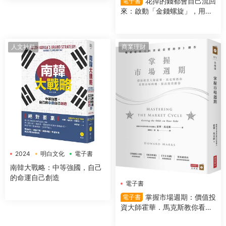
花掉的錢都會自己流回
電子書
來：啟動「金錢螺旋」，用錢
越多反而更有錢
人文社科
商業理財
2024
明白文化
電子書
南韓大戰略：中等強國，自己
的命運自己創造
電子書
掌握市場週期：價值投
電子書
資大師霍華．馬克斯教你看對
市場時機，提高投資勝算