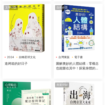
大經典哲學思想
藝術史】
文學小說
自然科普
2024
自轉星球文化
台灣東販
電子書
電子書
進烤箱的好日子
圖解奧妙的人體結構：零概念
也能樂在其中！探索身體的組
成＆運作機制
心理勵志
商業理財