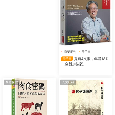
商業周刊
電子書
隻買4支股，年賺18%
電子書
（全新加強版）
醫療保健
人文社科