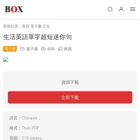
當前位置：
首頁
電子書
正文
生活英語單字超短迷你句
電子書
電子書
408
推廣
資源下載
立即下載
語言：
Chinese
格式：
True PDF
頁碼：
278 pages