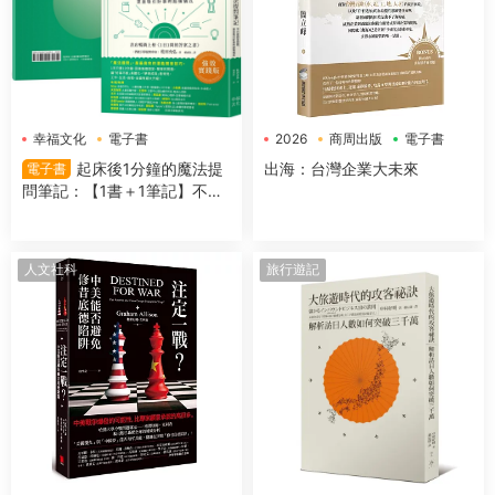
幸福文化
電子書
2026
商周出版
電子書
起床後1分鐘的魔法提
出海：台灣企業大未來
電子書
問筆記：【1書＋1筆記】不隻
是回答問題，更是吸引好事的
超強儀式
人文社科
旅行遊記