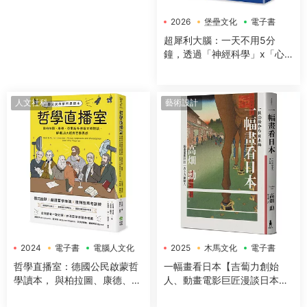
2026
堡壘文化
電子書
超犀利大腦：一天不用5分
鐘，透過「神經科學」x「心
理學」x「50+方法」，全面提
升工作效率、改善生活品質，
讓大腦潛能發揮到極緻，變得
人文社科
藝術設計
超犀利！
2024
電子書
電腦人文化
2025
木馬文化
電子書
哲學直播室：德國公民啟蒙哲
一幅畫看日本【吉蔔力創始
學讀本， 與柏拉圖、康德、亞
人、動畫電影巨匠漫談日本傳
裏斯多德等大師對談，解構18
世國寶，帶你遊歷1200年日本