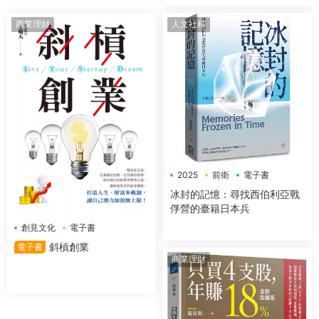
商業理財
人文社科
2025
前衛
電子書
冰封的記憶：尋找西伯利亞戰
俘營的臺籍日本兵
創見文化
電子書
斜槓創業
電子書
商業理財