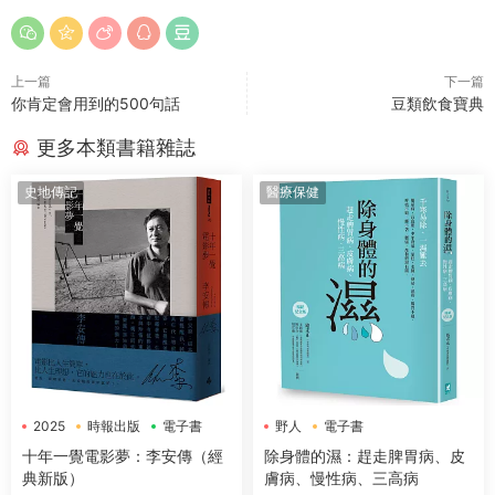
上一篇
下一篇
你肯定會用到的500句話
豆類飲食寶典
更多本類書籍雜誌
史地傳記
醫療保健
2025
時報出版
電子書
野人
電子書
十年一覺電影夢：李安傳（經
除身體的濕：趕走脾胃病、皮
典新版）
膚病、慢性病、三高病