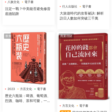
八旗文化
電子書
行人出版社
電子書
注定一戰？中美能否避免修昔
大旅遊時代的攻客祕訣: 解析
底德陷阱
訪日人數如何突破三千萬
飲食
商業理財
2023
方言文化
電子書
歷史六瓶裝：啤酒、葡萄酒、
烈酒、咖啡、茶和可樂，一字
排開，數千年文明史就在你眼
方言文化
電子書
前！