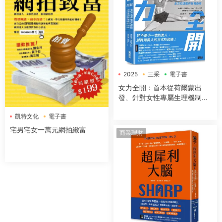
2025
三采
電子書
女力全開：首本從荷爾蒙出
發、針對女性專屬生理機制與
身體構造，量身打造的全方位
凱特文化
電子書
運動與營養指南
宅男宅女一萬元網拍緻富
商業理財