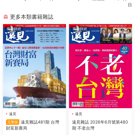
日
更多本類書籍雜誌
商業财經
商業财經
遠見
遠見
遠見雜誌481期 台灣
遠見雜誌 2026年6月號第480
完整版
財富新賽局
期 不老台灣