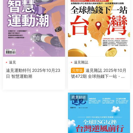
遠見雜誌
遠見
遠見雜誌 2025年10月
遠見運動特刊 2025年10月23
完整版
號472期 全球熱錢下一站・台
日 智慧運動潮
灣(完整版)
商業财經