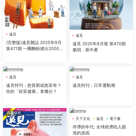
遠見
遠見
(完整版)遠見雜誌 2025年9月
遠見 2025年8月號 第470期
第471期 一團麵粉揉出2000億
脆弱．新中產
烘焙商機
商業财經
商業财經
遠見
遠見
遠見特刊：愈貧窮或愈富有？
遠見特刊：日常運動潮
你的「財富健康」拿幾分？
商業财經
電子書
天下文化
遠見
電子書
停滯的年代: 全球經濟陷入困
境的原因