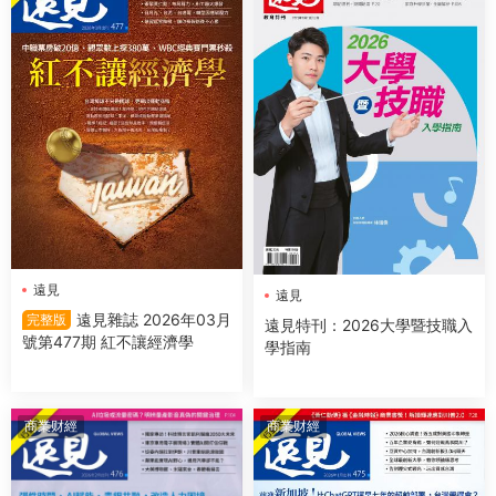
遠見
遠見
遠見雜誌 2026年03月
完整版
遠見特刊：2026大學暨技職入
號第477期 紅不讓經濟學
學指南
商業财經
商業财經