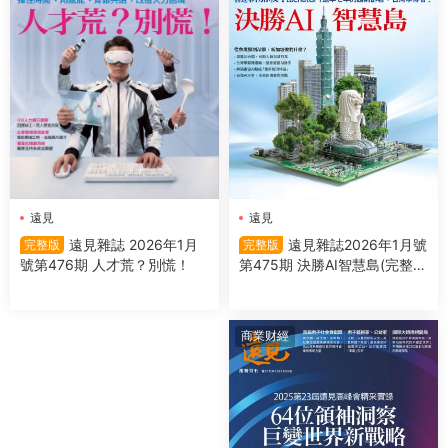
遠見
遠見
遠見雜誌2026年1月號
遠見雜誌 2026年1月
完整版
完整版
第475期 決勝AI智慧島(完整
號第476期 人才荒？別慌！
版)
商業财經