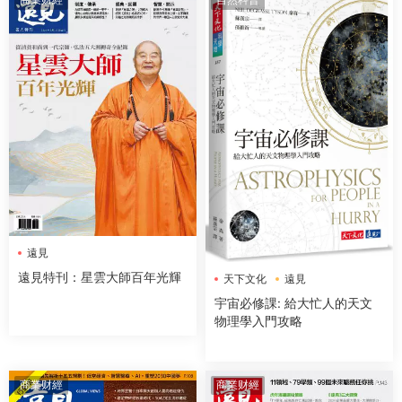
遠見
遠見特刊：星雲大師百年光輝
天下文化
遠見
宇宙必修課: 給大忙人的天文
物理學入門攻略
商業财經
商業财經