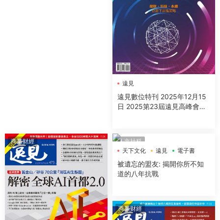
遠見
遠見數位特刊 2025年12月15
日 2025第23屆遠見高峰會精
采紀實
商業财經
人文社科
天下文化
遠見
電子書
被遺忘的盟友: 揭開你所不知
道的八年抗戰
商業财經