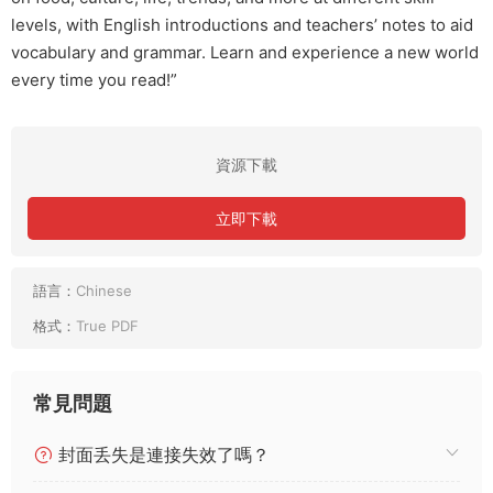
levels, with English introductions and teachers’ notes to aid
vocabulary and grammar. Learn and experience a new world
every time you read!”
資源下載
立即下載
語言：
Chinese
格式：
True PDF
常見問題
封面丢失是連接失效了嗎？