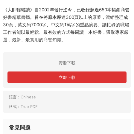
《大師輕鬆讀》自2002年發行迄今，已收錄超過650本暢銷商管
好書精華書摘。旨在將原本厚達300頁以上的原著，濃縮整理成
30頁，英文約7000字、中文約1萬字的重點摘要。讓忙碌的職場
工作者能以最輕鬆、最有效的方式每周讀一本好書，獲取專家嚴
選，最新、最實用的商管知識。
資源下載
立即下載
語言：
Chinese
格式：
True PDF
常見問題