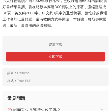
《大師輕鬆讀》自2002年發行迄今，已收錄超過650本暢銷商管
好書精華書摘。旨在將原本厚達300頁以上的原著，濃縮整理成
30頁，英文約7000字、中文約1萬字的重點摘要。讓忙碌的職場
工作者能以最輕鬆、最有效的方式每周讀一本好書，獲取專家嚴
選，最新、最實用的商管知識。
資源下載
立即下載
語言：
Chinese
格式：
True PDF
常見問題
封面丢失是連接失效了嗎？