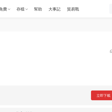
免費
存檔
幫助
大事記
貿易戰
立即下載