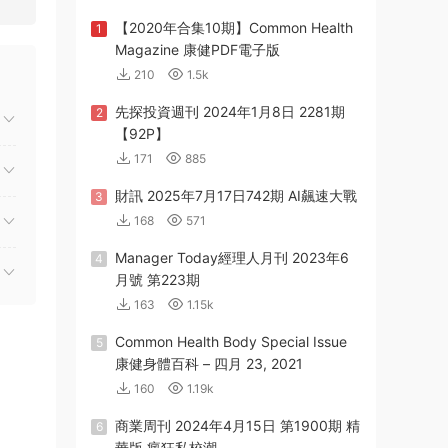
【2020年合集10期】Common Health
1
Magazine 康健PDF電子版
210
1.5k
先探投資週刊 2024年1月8日 2281期
2
【92P】
171
885
財訊 2025年7月17日742期 AI飆速大戰
3
168
571
Manager Today經理人月刊 2023年6
4
月號 第223期
163
1.15k
Common Health Body Special Issue
5
康健身體百科 – 四月 23, 2021
160
1.19k
商業周刊 2024年4月15日 第1900期 精
6
華版 瘋狂私校潮