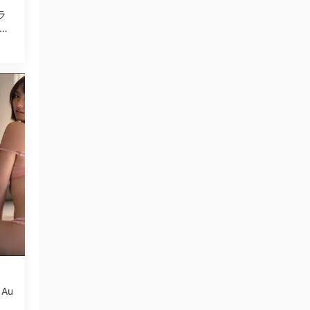
ラ
6日
 Au