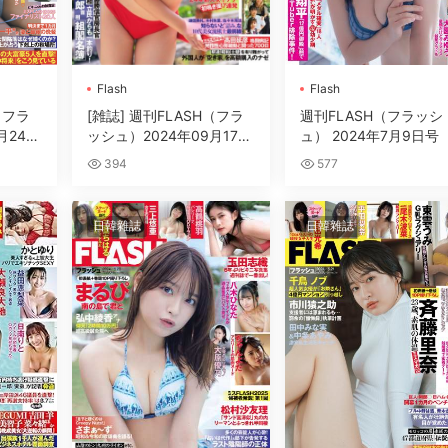
Flash
Flash
（フラ
[雑誌] 週刊FLASH（フラ
週刊FLASH（フラッシ
月24日
ッシュ）2024年09月17日
ュ） 2024年7月9日号
号
394
577
日韓雜誌
日韓雜誌