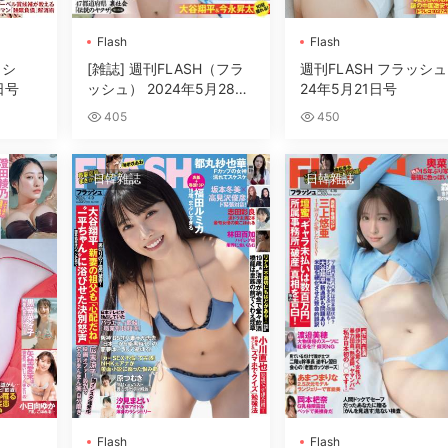
Flash
Flash
ッシ
[雑誌] 週刊FLASH（フラ
週刊FLASH フラッシュ 2
日号
ッシュ） 2024年5月28日
24年5月21日号
号
405
450
日韓雜誌
日韓雜誌
Flash
Flash