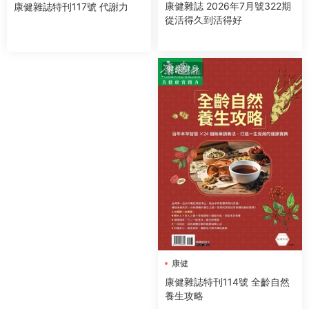
康健雜誌 2026年7月號322期
康健雜誌特刊117號 代謝力
從活得久到活得好
健康健身
康健
康健雜誌特刊114號 全齡自然
養生攻略